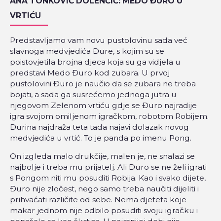
ANA TONKOVIĆ DOLENČIĆ: MEDO ĐURO U
VRTIĆU
Predstavljamo vam novu pustolovinu sada već
slavnoga medvjedića Đure, s kojim su se
poistovjetila brojna djeca koja su ga vidjela u
predstavi Medo Đuro kod zubara. U prvoj
pustolovini Đuro je naučio da se zubara ne treba
bojati, a sada ga susrećemo jednoga jutra u
njegovom Zelenom vrtiću gdje se Đuro najradije
igra svojom omiljenom igračkom, robotom Robijem.
Đurina najdraža teta tada najavi dolazak novog
medvjedića u vrtić. To je panda po imenu Pong.
On izgleda malo drukčije, malen je, ne snalazi se
najbolje i treba mu prijatelj. Ali Đuro se ne želi igrati
s Pongom niti mu posuditi Robija. Kao i svako dijete,
Đuro nije zločest, nego samo treba naučiti dijeliti i
prihvaćati različite od sebe. Nema djeteta koje
makar jednom nije odbilo posuditi svoju igračku i