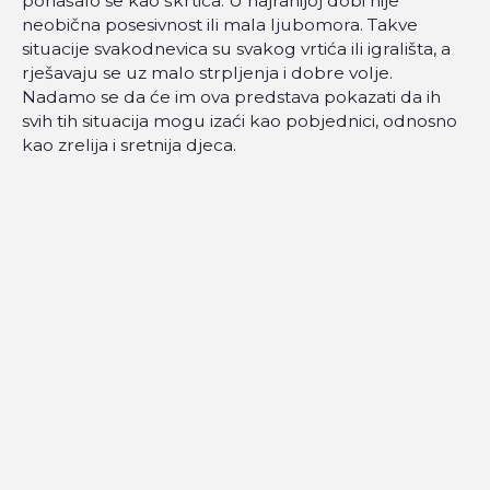
ponašalo se kao škrtica. U najranijoj dobi nije
neobična posesivnost ili mala ljubomora. Takve
situacije svakodnevica su svakog vrtića ili igrališta, a
rješavaju se uz malo strpljenja i dobre volje.
Nadamo se da će im ova predstava pokazati da ih
svih tih situacija mogu izaći kao pobjednici, odnosno
kao zrelija i sretnija djeca.