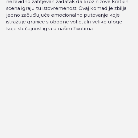
nezavidno zahtjevan zadatak da kroz nizove kratkih
scena igraju tu istovremenost. Ovaj komad je zbilja
jedno začuđujuće emocionalno putovanje koje
istražuje granice slobodne volje, ali i velike uloge
koje slučajnost igra u našim životima.