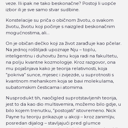
veze. Ili ipak ne tako beskonačne? Postoji li uopće
izbor ili je sve samo stvar sudbine.
Konstelacije su priča o običnom životu, o svakom
životu, životu koji počinje s naizgled beskonačnim
mogućnostima, ali…
On je običan dečko koji za život zarađuje kao pčelar.
Na jednoj roštiljadi upoznaje Nju – toplu,
inteligentnu i duhovitu ženu koja radi na fakultetu,
na polju kvantne kozmologije. Kroz razgovor, ona
mu pojašnjava kako je teorija relativnosti, koja
”pokriva” sunce, mjesec i zvijezde, u suprotnosti s
kvantnom mehanikom koja se bavi molekulama,
subatomskim česticama i atomima.
Nusprodukt tih, naočigled suprotstavljenih teorija,
jest to da kao dio multisvemira, možemo bilo gdje, u
bilo kojem trenutku, ”postojati” istovremeno. Nick
Payne tu teoriju prikazuje u akciji – kroz zanimljiv,
posredan dijalog – stavljajući pred glumce