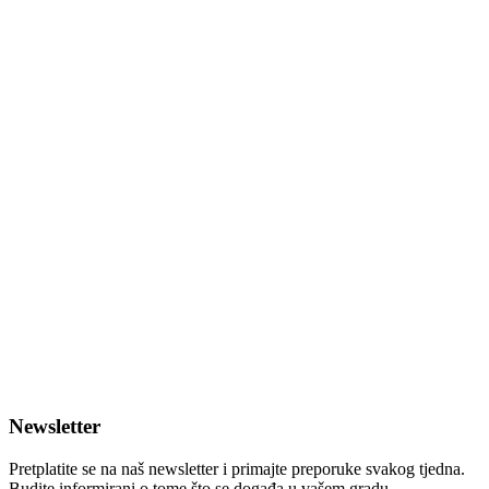
Newsletter
Pretplatite se na naš newsletter i primajte preporuke svakog tjedna.
Budite informirani o tome što se događa u vašem gradu.