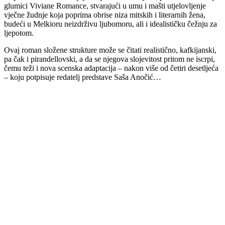
glumici Viviane Romance, stvarajući u umu i mašti utjelovljenje
vječne žudnje koja poprima obrise niza mitskih i literarnih žena,
budeći u Melkioru neizdrživu ljubomoru, ali i idealističku čežnju za
ljepotom.
Ovaj roman složene strukture može se čitati realistično, kafkijanski,
pa čak i pirandellovski, a da se njegova slojevitost pritom ne iscrpi,
čemu teži i nova scenska adaptacija – nakon više od četiri desetljeća
– koju potpisuje redatelj predstave Saša Anočić…