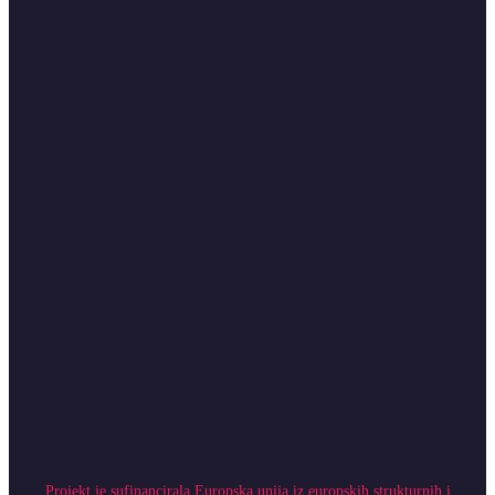
Projekt je sufinancirala Europska unija iz europskih strukturnih i