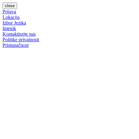
close
Prijava
Lokacija
Izbor Jezika
Imenik
Kontaktirajte nas
Politike privatnosti
Pristupačnost