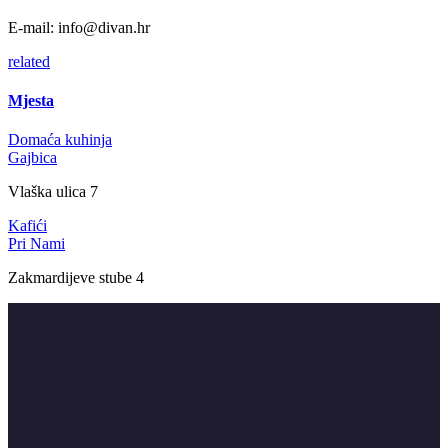
E-mail:
info@divan.hr
related
Mjesta
Domaća kuhinja
Gajbica
Vlaška ulica 7
Kafići
Pri Nami
Zakmardijeve stube 4