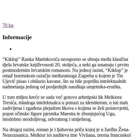
70 kn
Informacije
“Kiklop” Ranka Marinkovića neosporno se ubraja među klasična
djela hrvatske književnosti 20. stoljeća, a neki ga smatraju i prvim
postmodernim hrvatskim romanom. Na jednoj razini, “Kiklop” je
omaž boemskom ozračju međuratnoga Zagreba u kojem je Tin
Ujević pisao i obilazio kavane, što su bile poprišta intelektualnih
nadmetanja jednog od posljednjih naraštaja umjetnika-erudita.
U tom miljeu kreće se sada već gotovo arhetipski lik Melkiora
Tresića, mladoga intelektualca u potrazi za identitetom, u isti mah
zadivljena i zgađena plejadom likova s kojima se želi poistovjetiti,
poput očinske figure pjesnika Maestra te zbunjujućeg Uga,
istodobno neodoljivog, odvratnog i smiješnog.
Na drugoj razini, roman je i ljubavna priča kojoj je u žarištu Žena-
Nepoznanica. Melkior joj nadijeva ime Vivijana, prema francuskoj