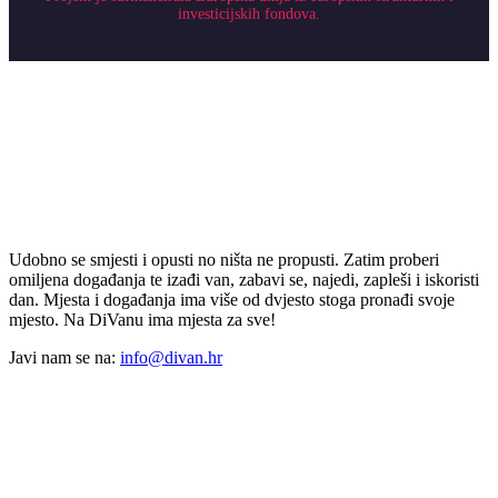
investicijskih fondova.
Udobno se smjesti i opusti no ništa ne propusti. Zatim proberi
omiljena događanja te izađi van, zabavi se, najedi, zapleši i iskoristi
dan. Mjesta i događanja ima više od dvjesto stoga pronađi svoje
mjesto. Na DiVanu ima mjesta za sve!
Javi nam se na:
info@divan.hr