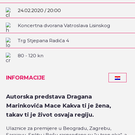
24.02.2020 / 20:00
Koncertna dvorana Vatroslava Lisinskog
Trg Stjepana Radića 4
80 - 120 kn
INFORMACIJE
Autorska predstava Dragana
Marinkovića Mace Kakva ti je žena,
takav ti je život osvaja regiju.
Ulaznice za premijere u Beogradu, Zagrebu,
Sarajevu, Splitu i Beču rasprodane su “u tren oka”, a