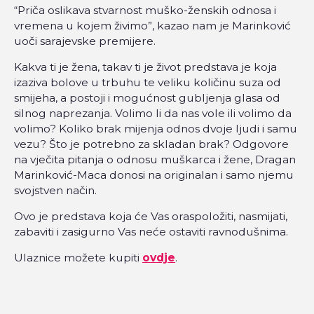
“Priča oslikava stvarnost muško-ženskih odnosa i
vremena u kojem živimo”, kazao nam je Marinković
uoči sarajevske premijere.
Kakva ti je žena, takav ti je život predstava je koja
izaziva bolove u trbuhu te veliku količinu suza od
smijeha, a postoji i mogućnost gubljenja glasa od
silnog naprezanja. Volimo li da nas vole ili volimo da
volimo? Koliko brak mijenja odnos dvoje ljudi i samu
vezu? Što je potrebno za skladan brak? Odgovore
na vječita pitanja o odnosu muškarca i žene, Dragan
Marinković-Maca donosi na originalan i samo njemu
svojstven način.
Ovo je predstava koja će Vas oraspoložiti, nasmijati,
zabaviti i zasigurno Vas neće ostaviti ravnodušnima.
Ulaznice možete kupiti
ovdje
.