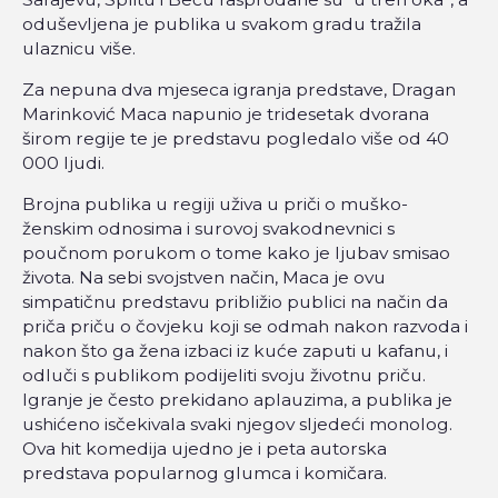
oduševljena je publika u svakom gradu tražila
ulaznicu više.
Za nepuna dva mjeseca igranja predstave, Dragan
Marinković Maca napunio je tridesetak dvorana
širom regije te je predstavu pogledalo više od 40
000 ljudi.
Brojna publika u regiji uživa u priči o muško-
ženskim odnosima i surovoj svakodnevnici s
poučnom porukom o tome kako je ljubav smisao
života. Na sebi svojstven način, Maca je ovu
simpatičnu predstavu približio publici na način da
priča priču o čovjeku koji se odmah nakon razvoda i
nakon što ga žena izbaci iz kuće zaputi u kafanu, i
odluči s publikom podijeliti svoju životnu priču.
Igranje je često prekidano aplauzima, a publika je
ushićeno isčekivala svaki njegov sljedeći monolog.
Ova hit komedija ujedno je i peta autorska
predstava popularnog glumca i komičara.