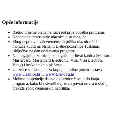
Opće informacije
Radno vrijeme blagajne: sat i pol prije početka programa.
Napomena: rezervacije ulaznica nisu moguće.
Zbog nepredvidivih vremenskih prilika ulaznice će biti
moguće kupiti na blagajni Ljetne pozornice Tuškanac
isključivo na dan održavanja programa.
Na blagajni pozornice je omogućen prihvat kartica (Maestro,
Mastercard, Mastercard Electronic, Visa, Visa Electron,
Vpay) i beskontaktno plaćanje.
Ulaznice su dostupne za kupnju i online putem sustava
www.ulaznice.hr
ili
www.LjePoTu.hr
Molimo posjetitelje da svoje ulaznice čuvaju do kraja
programa, kako bi ostvarili uvjete za povrat novca u slučaju
prekida zbog vremenskih neprilika.