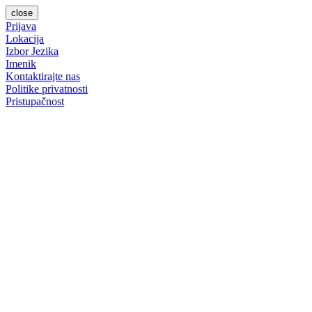
close
Prijava
Lokacija
Izbor Jezika
Imenik
Kontaktirajte nas
Politike privatnosti
Pristupačnost