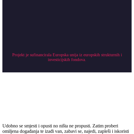
Projekt je sufinancirala Europska unija iz europskih strukturnih i
investicijskih fondova.
Udobno se smjesti i opusti no ništa ne propusti. Zatim proberi
omiljena događanja te izađi van, zabavi se, najedi, zapleši i iskoristi