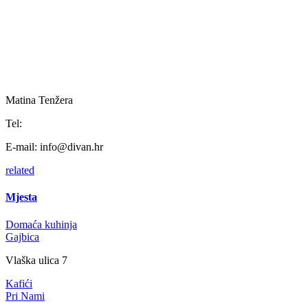
Matina Tenžera
Tel:
E-mail:
info@divan.hr
related
Mjesta
Domaća kuhinja
Gajbica
Vlaška ulica 7
Kafići
Pri Nami