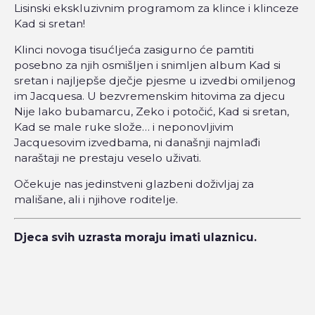
Lisinski ekskluzivnim programom za klince i klinceze
Kad si sretan!
Klinci novoga tisućljeća zasigurno će pamtiti
posebno za njih osmišljen i snimljen album Kad si
sretan i najljepše dječje pjesme u izvedbi omiljenog
im Jacquesa. U bezvremenskim hitovima za djecu
Nije lako bubamarcu, Zeko i potočić, Kad si sretan,
Kad se male ruke slože… i neponovljivim
Jacquesovim izvedbama, ni današnji najmlađi
naraštaji ne prestaju veselo uživati.
Očekuje nas jedinstveni glazbeni doživljaj za
mališane, ali i njihove roditelje.
Djeca svih uzrasta moraju imati ulaznicu.