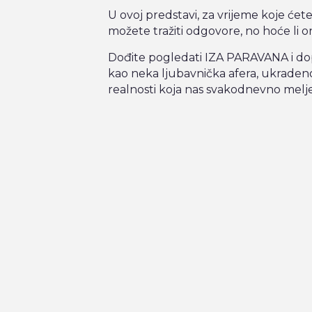
U ovoj predstavi, za vrijeme koje ćete 
možete tražiti odgovore, no hoće li on
Dođite pogledati IZA PARAVANA i dop
kao neka ljubavnička afera, ukradeno
realnosti koja nas svakodnevno melje