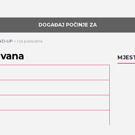
DOGAĐAJ POČINJE ZA
AND-UP
»
Iza paravana
avana
MJES