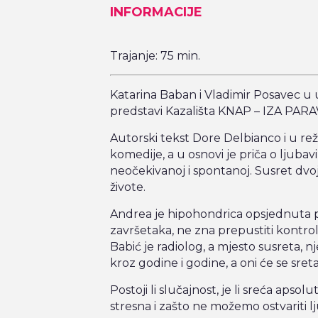
INFORMACIJE
Trajanje: 75 min.
Katarina Baban i Vladimir Posavec u 
predstavi Kazališta KNAP – IZA PAR
Autorski tekst Dore Delbianco i u rež
komedije, a u osnovi je priča o ljubavi
neočekivanoj i spontanoj. Susret dvoj
živote.
Andrea je hipohondrica opsjednuta 
završetaka, ne zna prepustiti kontrolu
Babić je radiolog, a mjesto susreta, nj
kroz godine i godine, a oni će se sreta
Postoji li slučajnost, je li sreća apsol
stresna i zašto ne možemo ostvariti l