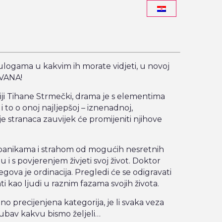
ulogama u kakvim ih morate vidjeti, u novoj
AVANA!
iji Tihane Strmečki, drama je s elementima
 i to o onoj najljepšoj – iznenadnoj,
e stranaca zauvijek će promijeniti njihove
panikama i strahom od mogućih nesretnih
 i s povjerenjem živjeti svoj život. Doktor
egova je ordinacija. Pregledi će se odigravati
ti kao ljudi u raznim fazama svojih života.
utno precijenjena kategorija, je li svaka veza
jubav kakvu bismo željeli…