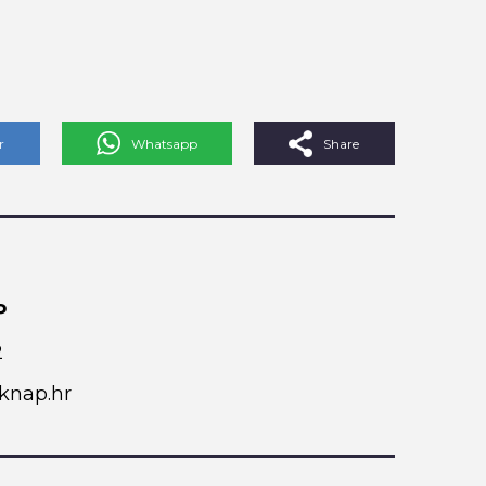
r
Whatsapp
Share
P
2
nap.hr