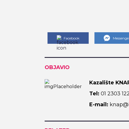
Facebook
Messenge
OBJAVIO
Kazalište KNA
Tel:
01 2303 12
E-mail:
knap@k