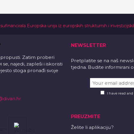
 sufinancirala Europska unija iz europskih strukturnih i investicijsk
NEWSLETTER
 propusti. Zatim proberi
Pretplatite se na naš news
e, najedi, zapleši i iskoristi
tjedna. Budite informirani
vjesto stoga pronađi svoje
I have read and
@divan.hr
PREUZMITE
Želite li aplikaciju?