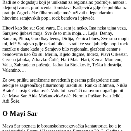
Radi se o događaju koji je unikatan za regionalno područje, autora i
idejnog tvorca, producenta Tomislava Kašljevića gdje će publika uz
pratnju Zagrebačke filharmonije moći uživati u legendarnim
hitovima sarajevskih pop i rock bendova i pjevača.
Hitovi kao što su: Gori vatra, Da sam ja netko, Ima neka tajna veza,
Sarajevo ljubavi moja, Sve će to mila moja…, Lejla, Denny,
Sanjam, Plima, Goodbay teens, Dirlija, Zenica blues, Sve smo mogli
mi, Jel* Sarajevo gdje nekad bilo… vratit će sve ljubitelje pop i rock
muzike u dane kada je Sarajevo bilo regionalni glazbeni centar s
bendovima kao što su: Merlin, Bijelo dugme, Indexi, Plavi Orkestar,
Crvena jabuka, Zdravko Čolić, Hari Mata Hari, Kemal Monteno,
Vajta, Zabranjeno pušenje, Jadranka Stojaković, Teška industrija,
Valentino….
Za ovu priliku aranžmane navedenih pjesama prilagođene ritam
sekciji te zagrebačkoj filharmoniji uradili su: Ranko Rihtman, Nikša
Bratoš i Josip Cvitanović. Vokalni izvođači na ovom događaju bit
će: Maya Sar, Aida Mušanović-Arsić, Nermin Puškar, Ivan Jelić i
Adi Šoše.
O Mayi Sar
Maya Sar poznata je bosanskohercegovačka kantautorica koja je