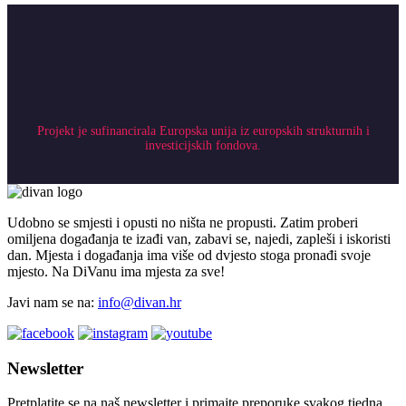
Projekt je sufinancirala Europska unija iz europskih strukturnih i
investicijskih fondova.
Udobno se smjesti i opusti no ništa ne propusti. Zatim proberi
omiljena događanja te izađi van, zabavi se, najedi, zapleši i iskoristi
dan. Mjesta i događanja ima više od dvjesto stoga pronađi svoje
mjesto. Na DiVanu ima mjesta za sve!
Javi nam se na:
info@divan.hr
Newsletter
Pretplatite se na naš newsletter i primajte preporuke svakog tjedna.