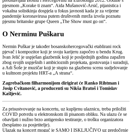
predstavljala Bosnu i Hercegovinu na Eurosongu 2012. Godine s
pjesmom „Korake ti znam“. Aida Mušanović-Arsić, pijanistica i
vokalna solistkinja dospjela u fokus javnosti kada je za vrijeme
pandemije koronavirusa putem društvenih mreža izvela poznatu
pjesmu britanske grupe Queen „The Show must go on“.
O Nerminu Puškaru
Nermin Puškar je također bosanskohercegovački etablirani rock
pjevač i kompozitor koji je svoju karijeru započeo u bendu Krug.
Ivan Jelić je uspješan glazbenik koji je posljednjih godina zapažen
zbog svojih uspješnih i ambicioznih projekata, gostovanja i suradnji,
a Adi Šoše je muzičar koji je stupio na glazbenu scenu sudjelovanje
u kultnom projektu HRT-a „A strana“.
Zagrebačkom filharmonijom dirigirat će Ranko Rihtman i
Josip Cvitanović, a producenti su Nikša Bratoš i Tomislav
Kašljević.
Za prisustvovanje na koncertu, uz kupljenu ulaznicu, treba priložiti
COVID potvrdu u elektronskom ili pisanom obliku. Na ulazu će se
obavljati i nužno brzo antigensko testiranje, o trošku organizatora
(besplatno za posjetitelje).
Ulazak na koncert moguć je SAMO I ISKLJUČIVO uz predočenje