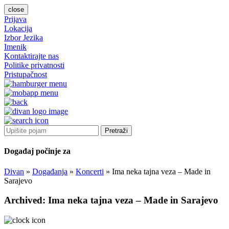
close
Prijava
Lokacija
Izbor Jezika
Imenik
Kontaktirajte nas
Politike privatnosti
Pristupačnost
Pretraži
Događaj počinje za
Divan
»
Događanja
»
Koncerti
»
Ima neka tajna veza – Made in
Sarajevo
Archived: Ima neka tajna veza – Made in Sarajevo