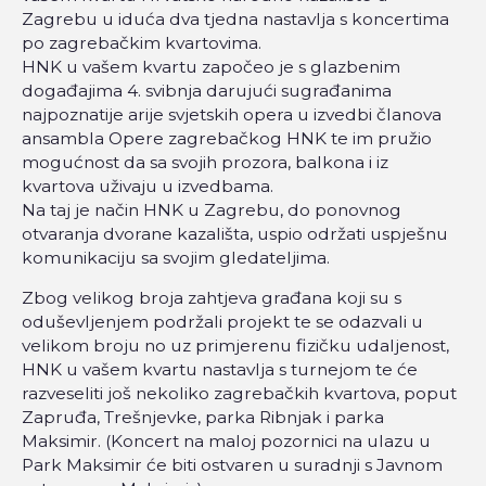
Zagrebu u iduća dva tjedna nastavlja s koncertima
po zagrebačkim kvartovima.
HNK u vašem kvartu započeo je s glazbenim
događajima 4. svibnja darujući sugrađanima
najpoznatije arije svjetskih opera u izvedbi članova
ansambla Opere zagrebačkog HNK te im pružio
mogućnost da sa svojih prozora, balkona i iz
kvartova uživaju u izvedbama.
Na taj je način HNK u Zagrebu, do ponovnog
otvaranja dvorane kazališta, uspio održati uspješnu
komunikaciju sa svojim gledateljima.
Zbog velikog broja zahtjeva građana koji su s
oduševljenjem podržali projekt te se odazvali u
velikom broju no uz primjerenu fizičku udaljenost,
HNK u vašem kvartu nastavlja s turnejom te će
razveseliti još nekoliko zagrebačkih kvartova, poput
Zapruđa, Trešnjevke, parka Ribnjak i parka
Maksimir. (Koncert na maloj pozornici na ulazu u
Park Maksimir će biti ostvaren u suradnji s Javnom