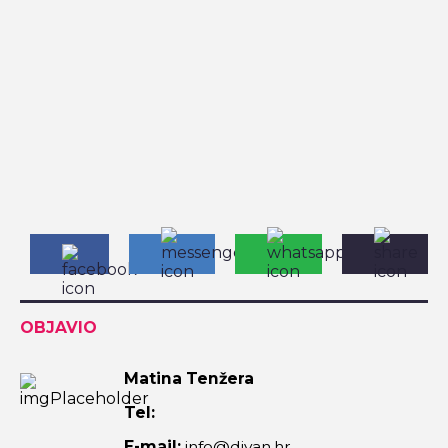
OBJAVIO
Matina Tenžera
Tel:
E-mail:
info@divan.hr