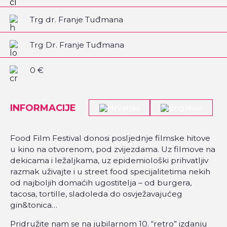
Trg dr. Franje Tuđmana
Trg Dr. Franje Tuđmana
0 €
INFORMACIJE
Food Film Festival donosi posljednje filmske hitove
u kino na otvorenom, pod zvijezdama. Uz filmove na
dekicama i ležaljkama, uz epidemiološki prihvatljiv
razmak uživajte i u street food specijalitetima nekih
od najboljih domaćih ugostitelja – od burgera,
tacosa, tortille, sladoleda do osvježavajućeg
gin&tonica…
Pridružite nam se na jubilarnom 10. “retro” izdanju