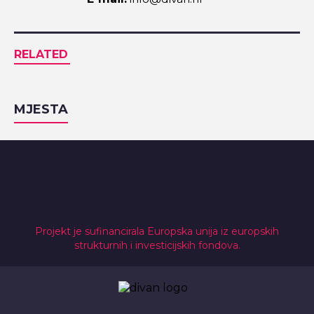
RELATED
MJESTA
Projekt je sufinancirala Europska unija iz europskih
strukturnih i investicijskih fondova.