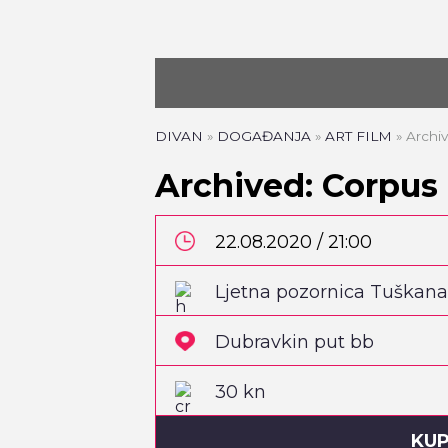
DIVAN
»
DOGAĐANJA
»
ART FILM
»
Archiv
Archived: Corpus 
22.08.2020 / 21:00
Ljetna pozornica Tuškana
Dubravkin put bb
30 kn
KUP