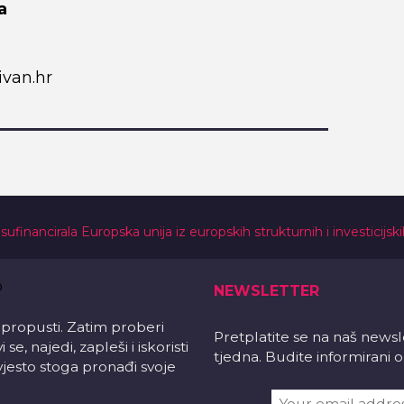
a
van.hr
 sufinancirala Europska unija iz europskih strukturnih i investicijsk
NEWSLETTER
 propusti. Zatim proberi
Pretplatite se na naš news
e, najedi, zapleši i iskoristi
tjedna. Budite informirani
vjesto stoga pronađi svoje