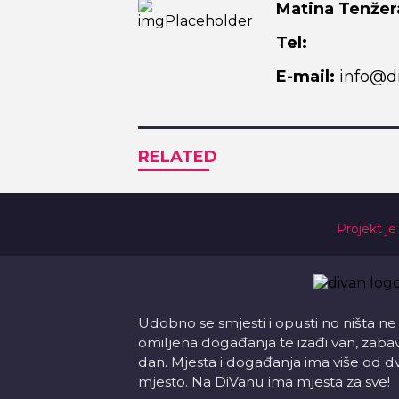
Matina Tenžer
Tel:
E-mail:
info@di
RELATED
Projekt je
Udobno se smjesti i opusti no ništa ne
omiljena događanja te izađi van, zabavi s
dan. Mjesta i događanja ima više od d
mjesto. Na DiVanu ima mjesta za sve!