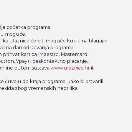
rije početka programa.
isu moguće.
ika ulaznice će biti moguće kupiti na blagajni
ivo na dan održavanja programa.
prihvat kartica (Maestro, Mastercard,
lectron, Vpay) i beskontaktno plaćanje.
 online putem sustava
www.ulaznice.hr
ili
ce čuvaju do kraja programa, kako bi ostvarili
rekida zbog vremenskih neprilika.