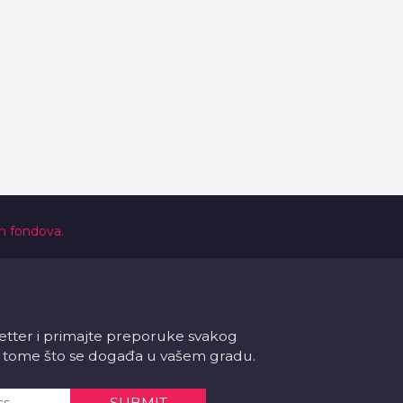
ih fondova.
letter i primajte preporuke svakog
 o tome što se događa u vašem gradu.