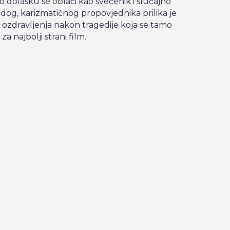
o dolasku se oblači kao svećenik i slučajno
g, karizmatičnog propovjednika prilika je
 ozdravljenja nakon tragedije koja se tamo
a najbolji strani film.