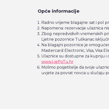
Opće informacije
Radno vrijeme blagajne: sat i pol p
Napomena: rezervacije ulaznica n
Zbog nepredvidivih vremenskih pril
Ljetne pozornice Tuškanac isključ
Na blagajni pozornice je omogućen 
Mastercard Electronic, Visa, Visa E
Ulaznice su dostupne za kupnju i
www.LjePoTu.hr
Molimo posjetitelje da svoje ulazni
uvjete za povrat novca u slučaju p