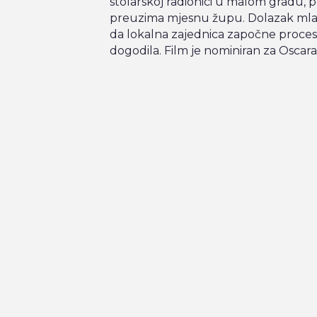
stolarskoj radionici u malom gradu, p
preuzima mjesnu župu. Dolazak mlado
da lokalna zajednica započne proces
dogodila. Film je nominiran za Oscara z