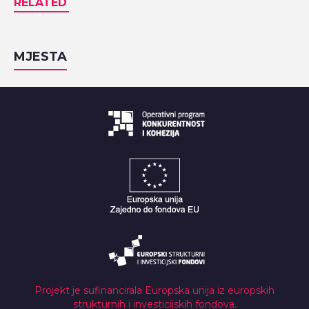
RELATED
MJESTA
Projekt je sufinancirala Europska unija iz europskih
strukturnih i investicijskih fondova.