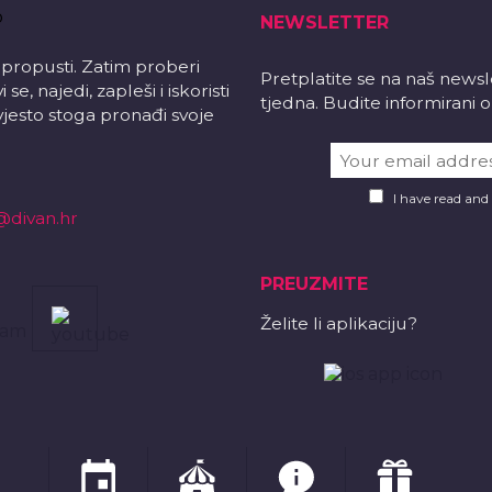
NEWSLETTER
 propusti. Zatim proberi
Pretplatite se na naš news
e, najedi, zapleši i iskoristi
tjedna. Budite informirani
vjesto stoga pronađi svoje
I have read and
@divan.hr
PREUZMITE
Želite li aplikaciju?