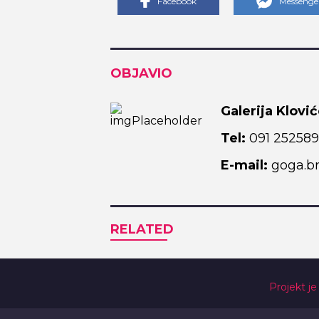
Facebook
Messenge
OBJAVIO
Galerija Klović
Tel:
091 25258
E-mail:
goga.br
RELATED
Projekt je