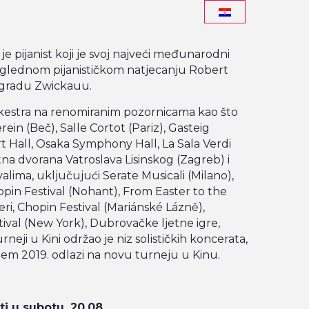
 je pijanist koji je svoj najveći međunarodni
 uglednom pijanističkom natjecanju Robert
gradu Zwickauu.
orkestra na renomiranim pozornicama kao što
ein (Beč), Salle Cortot (Pariz), Gasteig
 Hall, Osaka Symphony Hall, La Sala Verdi
na dvorana Vatroslava Lisinskog (Zagreb) i
alima, uključujući Serate Musicali (Milano),
pin Festival (Nohant), From Easter to the
čeri, Chopin Festival (Mariánské Lázně),
tival (New York), Dubrovačke ljetne igre,
rneji u Kini održao je niz solističkih koncerata,
ajem 2019. odlazi na novu turneju u Kinu.
ti u subotu, 20.08.