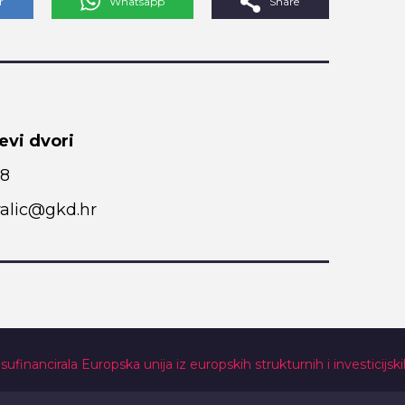
r
Whatsapp
Share
evi dvori
98
alic@gkd.hr
 sufinancirala Europska unija iz europskih strukturnih i investicijsk