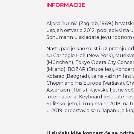
INFORMACIJE
Aljoša Jurinić (Zagreb, 1989.) hrvatski
uspjeh ostvario 2012. pobijedivši na
Schumann u skladateljevu rodnom 
Nastupao je kao solist i uz pratnju 
su Carnegie Hall (New York), Musikver
(München), Tokyo Opera City Concert
(Milano), BOZAR (Bruxelles), Koncert
Kolarac (Beograd), te na važnim festiv
Chopin and His Europe (Varšava), Cho
Ascension (Tbilisi), Kijevske ljetne ve
International Keyboard Institute Fes
Splitsko ljeto, i drugima. U 2018. na tu
u 2019. predstavio se u Japanu, a kr
U slučaju kiše koncert će se održa