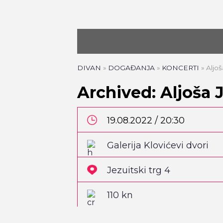
DIVAN
»
DOGAĐANJA
»
KONCERTI
»
Aljoš
Archived: Aljoša J
19.08.2022 / 20:30
Galerija Klovićevi dvori
Jezuitski trg 4
110 kn