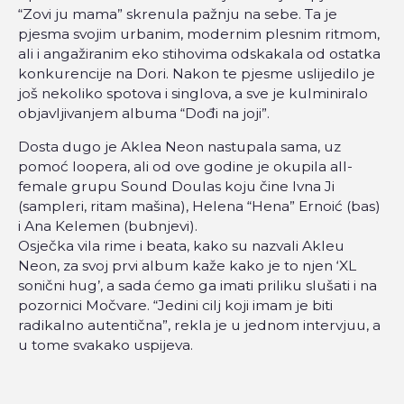
“Zovi ju mama” skrenula pažnju na sebe. Ta je
pjesma svojim urbanim, modernim plesnim ritmom,
ali i angažiranim eko stihovima odskakala od ostatka
konkurencije na Dori. Nakon te pjesme uslijedilo je
još nekoliko spotova i singlova, a sve je kulminiralo
objavljivanjem albuma “Dođi na joji”.
Dosta dugo je Aklea Neon nastupala sama, uz
pomoć loopera, ali od ove godine je okupila all-
female grupu Sound Doulas koju čine Ivna Ji
(sampleri, ritam mašina), Helena “Hena” Ernoić (bas)
i Ana Kelemen (bubnjevi).
Osječka vila rime i beata, kako su nazvali Akleu
Neon, za svoj prvi album kaže kako je to njen ‘XL
sonični hug’, a sada ćemo ga imati priliku slušati i na
pozornici Močvare. “Jedini cilj koji imam je biti
radikalno autentična”, rekla je u jednom intervjuu, a
u tome svakako uspijeva.