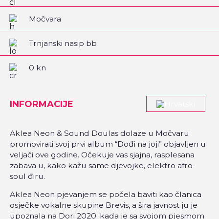
Močvara
Trnjanski nasip bb
0 kn
INFORMACIJE
Aklea Neon & Sound Doulas dolaze u Močvaru
promovirati svoj prvi album “Dođi na joji” objavljen u
veljači ove godine. Očekuje vas sjajna, rasplesana
zabava u, kako kažu same djevojke, elektro afro-
soul điru.
Aklea Neon pjevanjem se počela baviti kao članica
osječke vokalne skupine Brevis, a šira javnost ju je
upoznala na Dori 2020. kada je sa svojom pjesmom