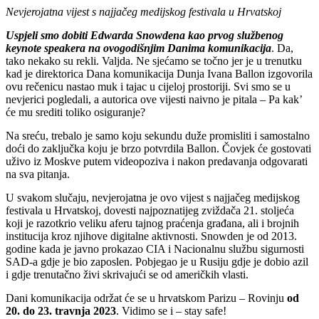
Nevjerojatna vijest s najjačeg medijskog festivala u Hrvatskoj
Uspjeli smo dobiti Edwarda Snowdena kao prvog službenog
keynote speakera na ovogodišnjim Danima komunikacija
. Da,
tako nekako su rekli. Valjda. Ne sjećamo se točno jer je u trenutku
kad je direktorica Dana komunikacija Dunja Ivana Ballon izgovorila
ovu rečenicu nastao muk i tajac u cijeloj prostoriji. Svi smo se u
nevjerici pogledali, a autorica ove vijesti naivno je pitala – Pa kak’
će mu srediti toliko osiguranje?
Na sreću, trebalo je samo koju sekundu duže promisliti i samostalno
doći do zaključka koju je brzo potvrdila Ballon. Čovjek će gostovati
uživo iz Moskve putem videopoziva i nakon predavanja odgovarati
na sva pitanja.
U svakom slučaju, nevjerojatna je ovo vijest s najjačeg medijskog
festivala u Hrvatskoj, dovesti najpoznatijeg zviždača 21. stoljeća
koji je razotkrio veliku aferu tajnog praćenja građana, ali i brojnih
institucija kroz njihove digitalne aktivnosti. Snowden je od 2013.
godine kada je javno prokazao CIA i Nacionalnu službu sigurnosti
SAD-a gdje je bio zaposlen. Pobjegao je u Rusiju gdje je dobio azil
i gdje trenutačno živi skrivajući se od američkih vlasti.
Dani komunikacija održat će se u hrvatskom Parizu – Rovinju
od
20. do 23. travnja 2023
. Vidimo se i – stay safe!