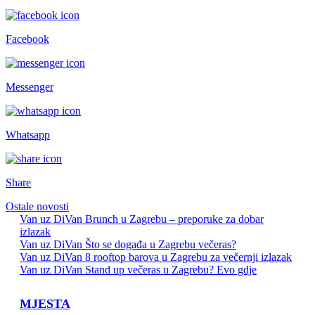
Facebook
Messenger
Whatsapp
Share
Ostale novosti
Van uz DiVan
Brunch u Zagrebu – preporuke za dobar
izlazak
Van uz DiVan
Što se događa u Zagrebu večeras?
Van uz DiVan
8 rooftop barova u Zagrebu za večernji izlazak
Van uz DiVan
Stand up večeras u Zagrebu? Evo gdje
MJESTA