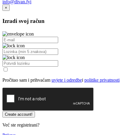
info@divan.fyi
×
Izradi svoj račun
Pročitao sam i prihvaćam
uvjete i odredbe
i
politike privatnosti
Već ste registrirani?