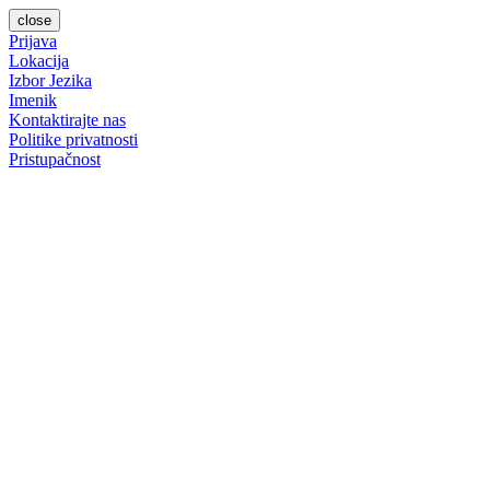
close
Prijava
Lokacija
Izbor Jezika
Imenik
Kontaktirajte nas
Politike privatnosti
Pristupačnost