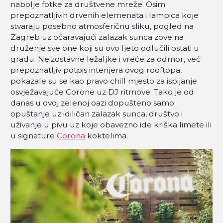
nabolje fotke za društvene mreže. Osim
prepoznatljivih drvenih elemenata i lampica koje
stvaraju posebno atmosferičnu sliku, pogled na
Zagreb uz očaravajući zalazak sunca zove na
druženje sve one koji su ovo ljeto odlučili ostati u
gradu. Neizostavne ležaljke i vreće za odmor, već
prepoznatljiv potpis interijera ovog rooftopa,
pokazale su se kao pravo chill mjesto za ispijanje
osvježavajuće Corone uz DJ ritmove. Tako je od
danas u ovoj zelenoj oazi dopušteno samo
opuštanje uz idiličan zalazak sunca, društvo i
uživanje u pivu uz koje obavezno ide kriška limete ili
u signature
Corona
koktelima.