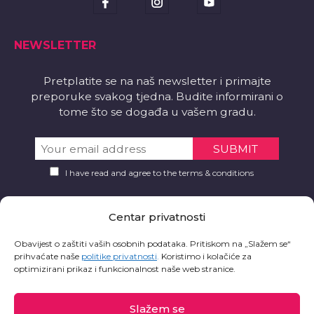
NEWSLETTER
Pretplatite se na naš newsletter i primajte
preporuke svakog tjedna. Budite informirani o
tome što se događa u vašem gradu.
I have read and agree to the terms & conditions
PREUZMITE
Centar privatnosti
Želite li aplikaciju?
Obavijest o zaštiti vaših osobnih podataka. Pritiskom na „Slažem se“
prihvaćate naše
politike privatnosti
.
Koristimo i kolačiće za
optimizirani prikaz i funkcionalnost naše web stranice.
Slažem se