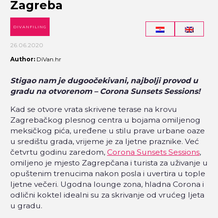
Zagreba
DIVANFILING
26.06.2020
Author:
DiVan.hr
Stigao nam je dugoočekivani, najbolji provod u
gradu na otvorenom – Corona Sunsets Sessions!
Kad se otvore vrata skrivene terase na krovu
Zagrebačkog plesnog centra u bojama omiljenog
meksičkog pića, uređene u stilu prave urbane oaze
u središtu grada, vrijeme je za ljetne praznike. Već
četvrtu godinu zaredom,
Corona Sunsets Sessions
,
omiljeno je mjesto Zagrepčana i turista za uživanje u
opuštenim trenucima nakon posla i uvertira u tople
ljetne večeri. Ugodna lounge zona, hladna Corona i
odlični koktel idealni su za skrivanje od vrućeg ljeta
u gradu.