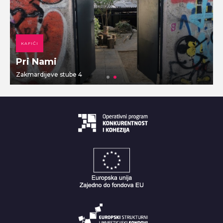
KAFIĆI
Pri Nami
Zakmardijeve stube 4
V