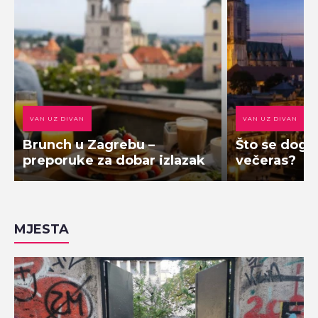
VAN UZ DIVAN
VAN UZ DIVAN
Brunch u Zagrebu –
Što se doga
preporuke za dobar izlazak
večeras?
MJESTA