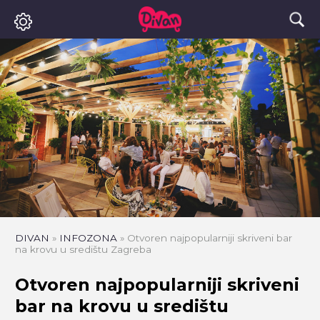
DIVAN
»
INFOZONA
»
Otvoren najpopularniji skriveni bar
na krovu u središtu Zagreba
Otvoren najpopularniji skriveni
bar na krovu u središtu