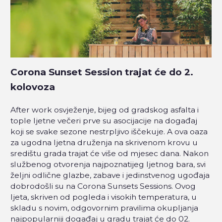
Corona Sunset Session trajat će do 2.
kolovoza
After work osvježenje, bijeg od gradskog asfalta i
tople ljetne večeri prve su asocijacije na događaj
koji se svake sezone nestrpljivo iščekuje. A ova oaza
za ugodna ljetna druženja na skrivenom krovu u
središtu grada trajat će više od mjesec dana. Nakon
službenog otvorenja najpoznatijeg ljetnog bara, svi
željni odlične glazbe, zabave i jedinstvenog ugođaja
dobrodošli su na Corona Sunsets Sessions. Ovog
ljeta, skriven od pogleda i visokih temperatura, u
skladu s novim, odgovornim pravilima okupljanja
najpopularniji događaj u gradu trajat će do 02.