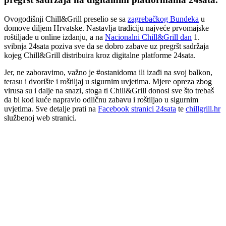
Ovogodišnji Chill&Grill preselio se sa
zagrebačkog Bundeka
u
domove diljem Hrvatske. Nastavlja tradiciju najveće prvomajske
roštiljade u online izdanju, a na
Nacionalni Chill&Grill dan
1.
svibnja 24sata poziva sve da se dobro zabave uz pregršt sadržaja
kojeg Chill&Grill distribuira kroz digitalne platforme 24sata.
Jer, ne zaboravimo, važno je #ostanidoma ili izađi na svoj balkon,
terasu i dvorište i roštiljaj u sigurnim uvjetima. Mjere opreza zbog
virusa su i dalje na snazi, stoga ti Chill&Grill donosi sve što trebaš
da bi kod kuće napravio odličnu zabavu i roštiljao u sigurnim
uvjetima. Sve detalje prati na
Facebook stranici 24sata
te
chillgrill.hr
službenoj web stranici.