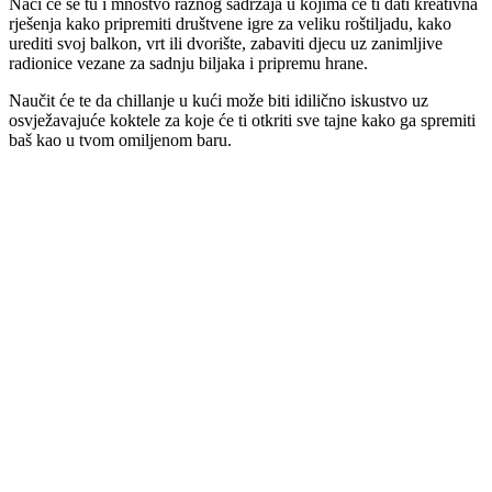
Naći će se tu i mnoštvo raznog sadržaja u kojima će ti dati kreativna
rješenja kako pripremiti društvene igre za veliku roštiljadu, kako
urediti svoj balkon, vrt ili dvorište, zabaviti djecu uz zanimljive
radionice vezane za sadnju biljaka i pripremu hrane.
Naučit će te da chillanje u kući može biti idilično iskustvo uz
osvježavajuće koktele za koje će ti otkriti sve tajne kako ga spremiti
baš kao u tvom omiljenom baru.