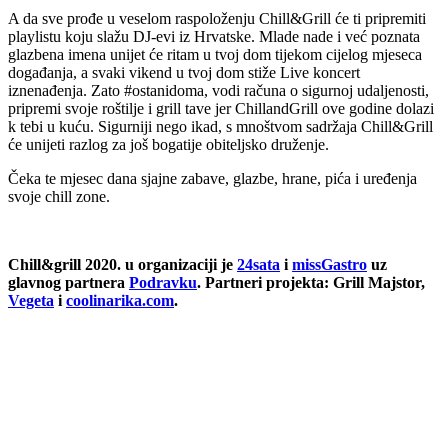
A da sve prođe u veselom raspoloženju Chill&Grill će ti pripremiti
playlistu koju slažu DJ-evi iz Hrvatske. Mlade nade i već poznata
glazbena imena unijet će ritam u tvoj dom tijekom cijelog mjeseca
događanja, a svaki vikend u tvoj dom stiže Live koncert
iznenađenja. Zato #ostanidoma, vodi računa o sigurnoj udaljenosti,
pripremi svoje roštilje i grill tave jer ChillandGrill ove godine dolazi
k tebi u kuću. Sigurniji nego ikad, s mnoštvom sadržaja Chill&Grill
će unijeti razlog za još bogatije obiteljsko druženje.
Čeka te mjesec dana sjajne zabave, glazbe, hrane, pića i uređenja
svoje chill zone.
Chill&grill 2020. u organizaciji je
24sata
i
missGastro
uz
glavnog partnera
Podravku
. Partneri projekta: Grill Majstor,
Vegeta
i
coolinarika.com
.