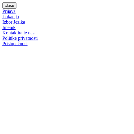
close
Prijava
Lokacija
Izbor Jezika
Imenik
Kontaktirajte nas
Politike privatnosti
Pristupačnost