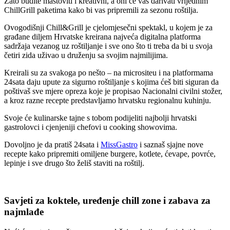
Zato budite maštoviti i kreativni, a oni će vas darivati vrijednim
ChillGrill paketima kako bi vas pripremili za sezonu roštilja.
Ovogodišnji Chill&Grill je cjelomjesečni spektakl, u kojem je za
građane diljem Hrvatske kreirana najveća digitalna platforma
sadržaja vezanog uz roštiljanje i sve ono što ti treba da bi u svoja
četiri zida uživao u druženju sa svojim najmilijima.
Kreirali su za svakoga po nešto – na micrositeu i na platformama
24sata daju upute za sigurno roštiljanje s kojima ćeš biti siguran da
poštivaš sve mjere opreza koje je propisao Nacionalni civilni stožer,
a kroz razne recepte predstavljamo hrvatsku regionalnu kuhinju.
Svoje će kulinarske tajne s tobom podijeliti najbolji hrvatski
gastrolovci i cjenjeniji chefovi u cooking showovima.
Dovoljno je da pratiš 24sata i
MissGastro
i saznaš sjajne nove
recepte kako pripremiti omiljene burgere, kotlete, ćevape, povrće,
lepinje i sve drugo što želiš staviti na roštilj.
Savjeti za koktele, uređenje chill zone i zabava za
najmlađe