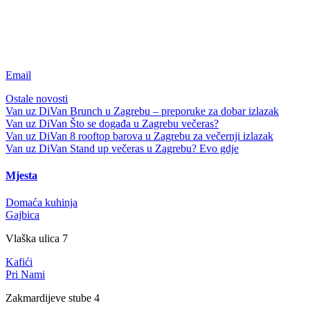
Email
Ostale novosti
Van uz DiVan
Brunch u Zagrebu – preporuke za dobar izlazak
Van uz DiVan
Što se događa u Zagrebu večeras?
Van uz DiVan
8 rooftop barova u Zagrebu za večernji izlazak
Van uz DiVan
Stand up večeras u Zagrebu? Evo gdje
Mjesta
Domaća kuhinja
Gajbica
Vlaška ulica 7
Kafići
Pri Nami
Zakmardijeve stube 4