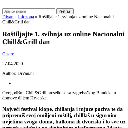
Pretraži
Divan
»
Infozona
»
Roštiljajte 1. svibnja uz online Nacionalni
Chill&Grill dan
Roštiljajte 1. svibnja uz online Nacionalni
Chill&Grill dan
Gastro
27.04.2020
Author:
DiVan.hr
Ovogodišnji Chill&Grill preselio se sa zagrebačkog Bundeka u
domove diljem Hrvatske.
Najveći festival klope, chillanja i mjuze poziva te da
pripremiš svoj omiljeni roštilj, chilllaš u sigurnim
uvjetima svoga doma, balkona ili dvorišta i to sve uz
pregršt sadržaja na digitalnim platformama 24sata.