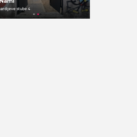
 Nami
Gajbica
rdijeve stube 4
Vlaška ulica 7