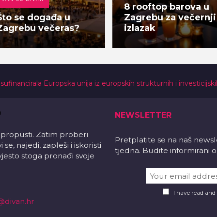
8 rooftop barova u
Što se događa u
Zagrebu za večernji
Zagrebu večeras?
izlazak
 sufinancirala Europska unija iz europskih strukturnih i investicijsk
NEWSLETTER
 propusti. Zatim proberi
Pretplatite se na naš news
e, najedi, zapleši i iskoristi
tjedna. Budite informirani
vjesto stoga pronađi svoje
I have read and
@divan.hr