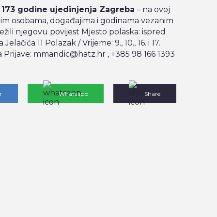
li 173 godine ujedinjenja Zagreba
– na ovoj
ažnim osobama, događajima i godinama vezanim
ježili njegovu povijest
Mjesto polaska: ispred
 Jelačića 11
Polazak / Vrijeme: 9., 10., 16. i 17.
a
Prijave: mmandic@hatz.hr , +385 98 166 1393
r
Whatsapp
Share