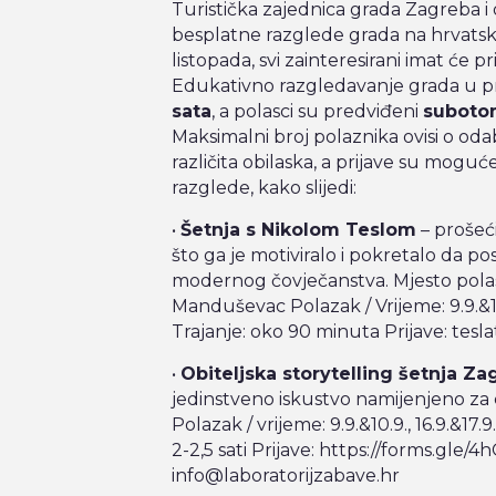
Pri Nami
Turistička zajednica grada Zagreba 
Zakmardijeve stube 4
besplatne razglede grada na hrvatsko
listopada, svi zainteresirani imat će 
Edukativno razgledavanje grada u pra
sata
, a polasci su predviđeni
subotom
Maksimalni broj polaznika ovisi o oda
različita obilaska, a prijave su moguć
razglede, kako slijedi:
•
Šetnja s Nikolom Teslom
– prošeć
što ga je motiviralo i pokretalo da p
modernog čovječanstva.
Mjesto polas
Manduševac
Polazak / Vrijeme: 9.9.&10
Trajanje: oko 90 minuta
Prijave: tesl
•
Obiteljska storytelling šetnja Z
jedinstveno iskustvo namijenjeno za c
Polazak / vrijeme: 9.9.&10.9., 16.9.&17.9.
2-2,5 sati
Prijave: https://forms.gl
info@laboratorijzabave.hr