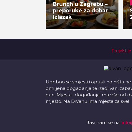
Brunch u Zagrebu –
preporuke za dobar
izlazak
Projekt je
Udobno se smjesti i opusti no ništa ne
omiljena događanja te izađi van, zabavi s
dan. Mjesta i događanja ima više od d
mjesto. Na DiVanu ima mjesta za sve!
Javi nam se na:
info