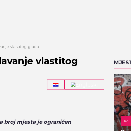
anje vlastitog grada
avanje vlastitog
MJES
 a broj mjesta je ograničen
DOMAĆA KUHINJA
KAF