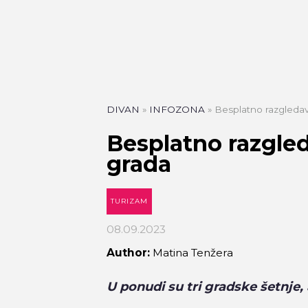
DIVAN
»
INFOZONA
»
Besplatno razgledav
Besplatno razgled
grada
TURIZAM
08.09.2023
Author:
Matina Tenžera
U ponudi su tri gradske šetnje,
KAFIĆI