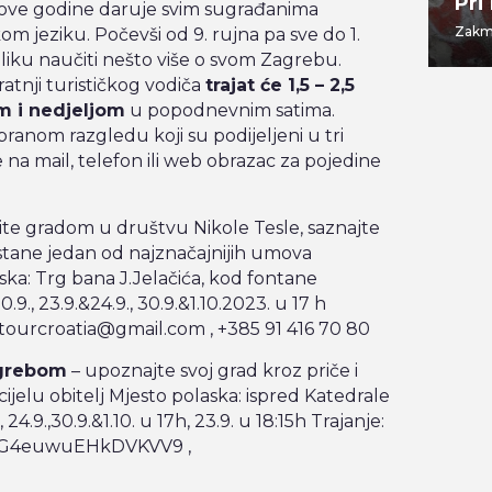
Gajbica
Pri
i ove godine daruje svim sugrađanima
Vlaška ulica 7
Zakma
m jeziku. Počevši od 9. rujna pa sve do 1.
priliku naučiti nešto više o svom Zagrebu.
tnji turističkog vodiča
trajat će 1,5 – 2,5
 i nedjeljom
u popodnevnim satima.
branom razgledu koji su podijeljeni u tri
e na mail, telefon ili web obrazac za pojedine
ite gradom u društvu Nikole Tesle, saznajte
ostane jedan od najznačajnijih umova
ka: Trg bana J.Jelačića, kod fontane
.9., 23.9.&24.9., 30.9.&1.10.2023. u 17 h
atourcroatia@gmail.com , +385 91 416 70 80
agrebom
– upoznajte svoj grad kroz priče i
ijelu obitelj
Mjesto polaska: ispred Katedrale
, 24.9.,30.9.&1.10. u 17h, 23.9. u 18:15h
Trajanje:
e/4hG4euwuEHkDVKVV9 ,