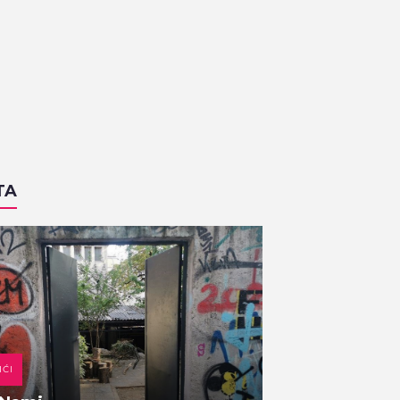
TA
IĆI
DOMAĆA KUHINJA