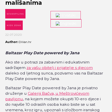
mališanima
DIVANFILING
KIDS ZONE
22.07.2020
Author:
DiVan.hr
Baltazar Play Date powered by Jana
Ako ste u potrazi za zabavnim i edukativnim
sadržajem
za vašu obitelj i prijatelje s djecom
daleko od ljetnog sunca, pozivamo vas na Baltazar
Play Date powered by Jana.
Baltazar Play Date powered by Jana je privatno
druženje u
Galeriji Bačva, u Meštrovićevom
paviljonu
, na kojem možete okupiti 10-ero djece i
do najviše 10 odraslih osoba kako biste se u sat
vremena, kroz igru, upoznali s izložbom iranskog