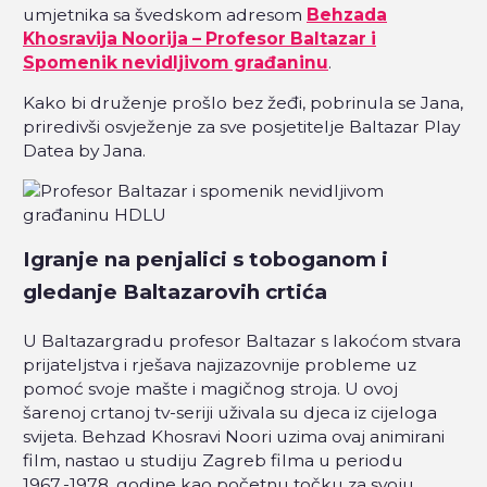
umjetnika sa švedskom adresom
Behzada
Khosravija Noorija – Profesor Baltazar i
Spomenik nevidljivom građaninu
.
Kako bi druženje prošlo bez žeđi, pobrinula se Jana,
priredivši osvježenje za sve posjetitelje Baltazar Play
Datea by Jana.
Igranje na penjalici s toboganom i
gledanje Baltazarovih crtića
U Baltazargradu profesor Baltazar s lakoćom stvara
prijateljstva i rješava najizazovnije probleme uz
pomoć svoje mašte i magičnog stroja. U ovoj
šarenoj crtanoj tv-seriji uživala su djeca iz cijeloga
svijeta. Behzad Khosravi Noori uzima ovaj animirani
film, nastao u studiju Zagreb filma u periodu
1967.-1978. godine kao početnu točku za svoju