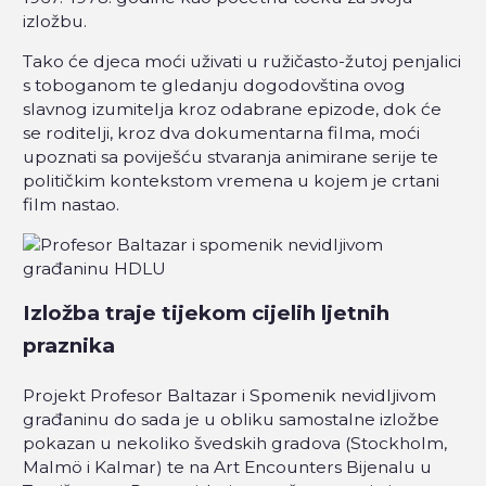
izložbu.
Tako će djeca moći uživati u ružičasto-žutoj penjalici
s toboganom te gledanju dogodovština ovog
slavnog izumitelja kroz odabrane epizode, dok će
se roditelji, kroz dva dokumentarna filma, moći
upoznati sa poviješću stvaranja animirane serije te
političkim kontekstom vremena u kojem je crtani
film nastao.
Izložba traje tijekom cijelih ljetnih
praznika
Projekt Profesor Baltazar i Spomenik nevidljivom
građaninu do sada je u obliku samostalne izložbe
pokazan u nekoliko švedskih gradova (Stockholm,
Malmö i Kalmar) te na Art Encounters Bijenalu u