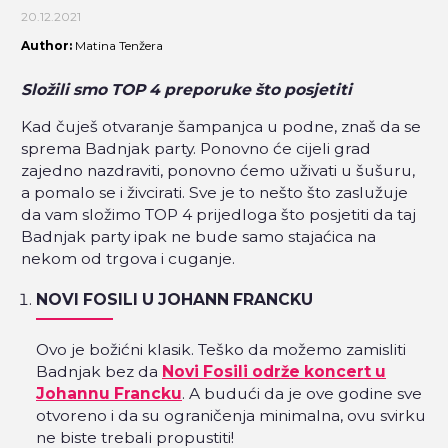
20.12.2021
Author:
Matina Tenžera
Složili smo TOP 4 preporuke što posjetiti
Kad čuješ otvaranje šampanjca u podne, znaš da se
sprema Badnjak party. Ponovno će cijeli grad
zajedno nazdraviti, ponovno ćemo uživati u šušuru,
a pomalo se i živcirati. Sve je to nešto što zaslužuje
da vam složimo TOP 4 prijedloga što posjetiti da taj
Badnjak party ipak ne bude samo stajaćica na
nekom od trgova i cuganje.
NOVI FOSILI U JOHANN FRANCKU
Ovo je božićni klasik. Teško da možemo zamisliti
Badnjak bez da
Novi Fosili održe koncert u
Johannu Francku
. A budući da je ove godine sve
otvoreno i da su ograničenja minimalna, ovu svirku
ne biste trebali propustiti!