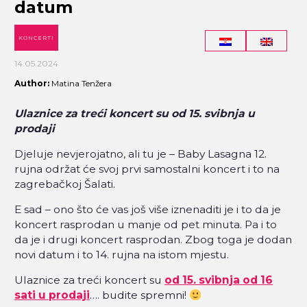
datum
KONCERTI
14.05.2024
Author:
Matina Tenžera
Ulaznice za treći koncert su od 15. svibnja u
prodaji
Djeluje nevjerojatno, ali tu je – Baby Lasagna 12.
rujna održat će svoj prvi samostalni koncert i to na
zagrebačkoj Šalati.
E sad – ono što će vas još više iznenaditi je i to da je
koncert rasprodan u manje od pet minuta. Pa i to
da je i drugi koncert rasprodan. Zbog toga je dodan
novi datum i to 14. rujna na istom mjestu.
Ulaznice za treći koncert su
od 15. svibnja od 16
sati u prodaji
…. budite spremni!