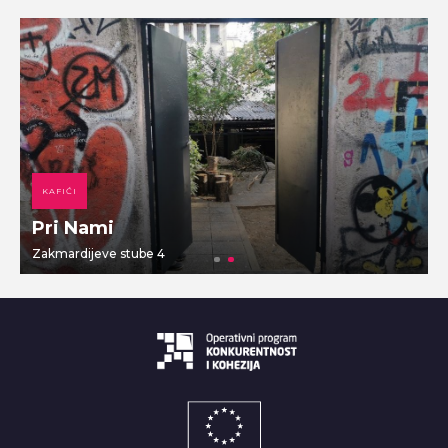
KAFIĆI
Pri Nami
Zakmardijeve stube 4
V