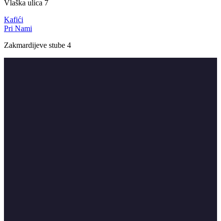
Vlaška ulica 7
Kafići
Pri Nami
Zakmardijeve stube 4