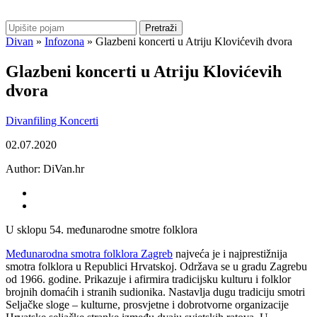
Pretraži
Divan
»
Infozona
»
Glazbeni koncerti u Atriju Klovićevih dvora
Glazbeni koncerti u Atriju Klovićevih
dvora
Divanfiling
Koncerti
02.07.2020
Author:
DiVan.hr
U sklopu 54. međunarodne smotre folklora
Međunarodna smotra folklora Zagreb
najveća je i najprestižnija
smotra folklora u Republici Hrvatskoj. Održava se u gradu Zagrebu
od 1966. godine. Prikazuje i afirmira tradicijsku kulturu i folklor
brojnih domaćih i stranih sudionika. Nastavlja dugu tradiciju smotri
Seljačke sloge – kulturne, prosvjetne i dobrotvorne organizacije