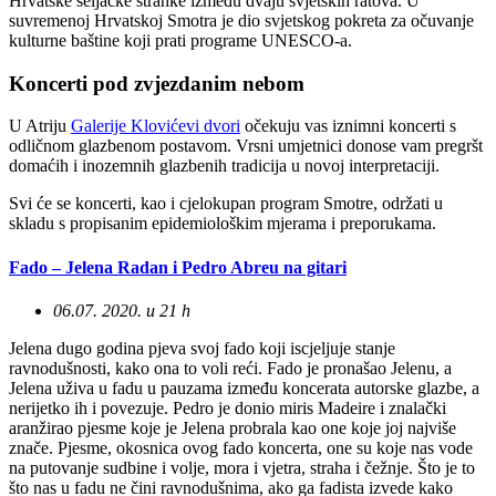
Hrvatske seljačke stranke između dvaju svjetskih ratova. U
suvremenoj Hrvatskoj Smotra je dio svjetskog pokreta za očuvanje
kulturne baštine koji prati programe UNESCO-a.
Koncerti pod zvjezdanim nebom
U Atriju
Galerije Klovićevi dvori
očekuju vas iznimni koncerti s
odličnom glazbenom postavom. Vrsni umjetnici donose vam pregršt
domaćih i inozemnih glazbenih tradicija u novoj interpretaciji.
Svi će se koncerti, kao i cjelokupan program Smotre, održati u
skladu s propisanim epidemiološkim mjerama i preporukama.
Fado – Jelena Radan i Pedro Abreu na gitari
06.07. 2020. u 21 h
Jelena dugo godina pjeva svoj fado koji iscjeljuje stanje
ravnodušnosti, kako ona to voli reći. Fado je pronašao Jelenu, a
Jelena uživa u fadu u pauzama između koncerata autorske glazbe, a
nerijetko ih i povezuje. Pedro je donio miris Madeire i znalački
aranžirao pjesme koje je Jelena probrala kao one koje joj najviše
znače. Pjesme, okosnica ovog fado koncerta, one su koje nas vode
na putovanje sudbine i volje, mora i vjetra, straha i čežnje. Što je to
što nas u fadu ne čini ravnodušnima, ako ga fadista izvede kako