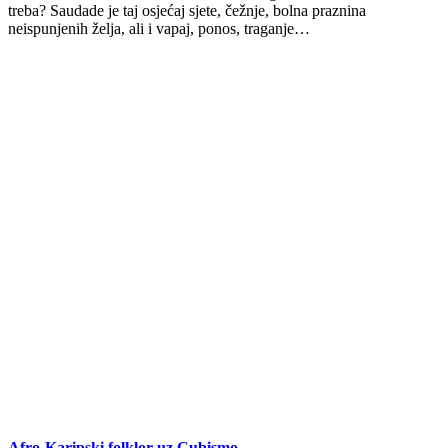
treba? Saudade je taj osjećaj sjete, čežnje, bolna praznina
neispunjenih želja, ali i vapaj, ponos, traganje…
Afro-Karipski folklor uz Cubismo