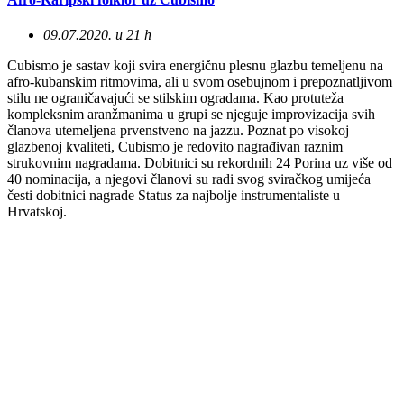
09.07.2020. u 21 h
Cubismo je sastav koji svira energičnu plesnu glazbu temeljenu na
afro-kubanskim ritmovima, ali u svom osebujnom i prepoznatljivom
stilu ne ograničavajući se stilskim ogradama. Kao protuteža
kompleksnim aranžmanima u grupi se njeguje improvizacija svih
članova utemeljena prvenstveno na jazzu. Poznat po visokoj
glazbenoj kvaliteti, Cubismo je redovito nagrađivan raznim
strukovnim nagradama. Dobitnici su rekordnih 24 Porina uz više od
40 nominacija, a njegovi članovi su radi svog sviračkog umijeća
česti dobitnici nagrade Status za najbolje instrumentaliste u
Hrvatskoj.