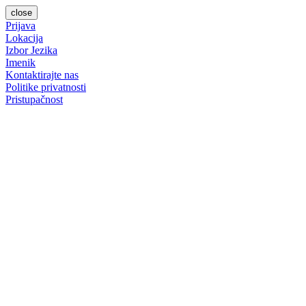
close
Prijava
Lokacija
Izbor Jezika
Imenik
Kontaktirajte nas
Politike privatnosti
Pristupačnost