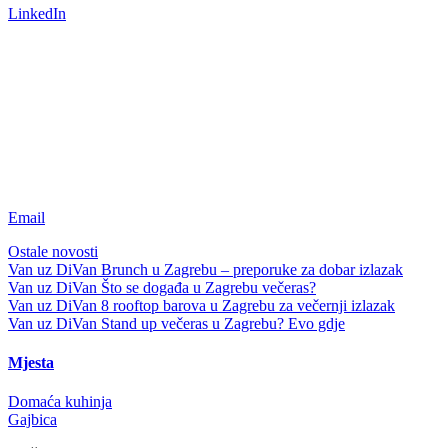
LinkedIn
Email
Ostale novosti
Van uz DiVan
Brunch u Zagrebu – preporuke za dobar izlazak
Van uz DiVan
Što se događa u Zagrebu večeras?
Van uz DiVan
8 rooftop barova u Zagrebu za večernji izlazak
Van uz DiVan
Stand up večeras u Zagrebu? Evo gdje
Mjesta
Domaća kuhinja
Gajbica