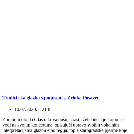
Tradicijska glazba s potpisom – Zrinka Posavec
10.07.2020. u 21 h
Zrinkin moto da Glas otkriva dušu, strast i želje ideja je kojom se
vodi na svojim koncertima, opisujući upravo svojim vokalnim
interpretacijama glazbu etno regija: tople starogradske pjesme koje