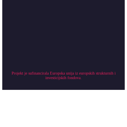
Projekt je sufinancirala Europska unija iz europskih strukturnih i
investicijskih fondova.