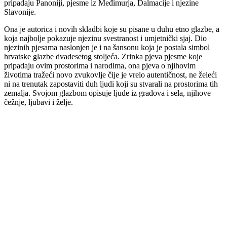
pripadaju Panoniji, pjesme iz Međimurja, Dalmacije i njezine
Slavonije.
Ona je autorica i novih skladbi koje su pisane u duhu etno glazbe, a
koja najbolje pokazuje njezinu svestranost i umjetnički sjaj. Dio
njezinih pjesama naslonjen je i na šansonu koja je postala simbol
hrvatske glazbe dvadesetog stoljeća. Zrinka pjeva pjesme koje
pripadaju ovim prostorima i narodima, ona pjeva o njihovim
životima tražeći novo zvukovlje čije je vrelo autentičnost, ne želeći
ni na trenutak zapostaviti duh ljudi koji su stvarali na prostorima tih
zemalja. Svojom glazbom opisuje ljude iz gradova i sela, njihove
čežnje, ljubavi i želje.