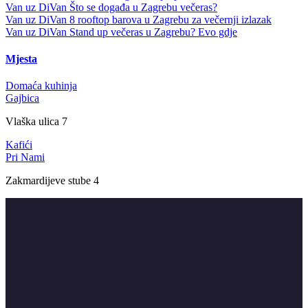
Van uz DiVan
Što se događa u Zagrebu večeras?
Van uz DiVan
8 rooftop barova u Zagrebu za večernji izlazak
Van uz DiVan
Stand up večeras u Zagrebu? Evo gdje
Mjesta
Domaća kuhinja
Gajbica
Vlaška ulica 7
Kafići
Pri Nami
Zakmardijeve stube 4