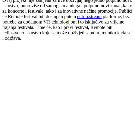
Ovaj projekt nije zamjena za live doživljaj nego jedno potpuno novo
iskustvo, puno više od samog streaminga i potpuno novi kanal, kako
za koncerte i festivale, tako i za inovativne načine promocije. Publici
će Remote festival biti dostupan putem
entrio.stream
platforme, bez
potrebe za dodatnom VR tehnologijom i to isključivo za vrijeme
trajanja festivala. Time će, kao i pravi festival, Remote biti
jedinstveno iskustvo koje se može doživjeti samo u trenutku kada se
i održava.