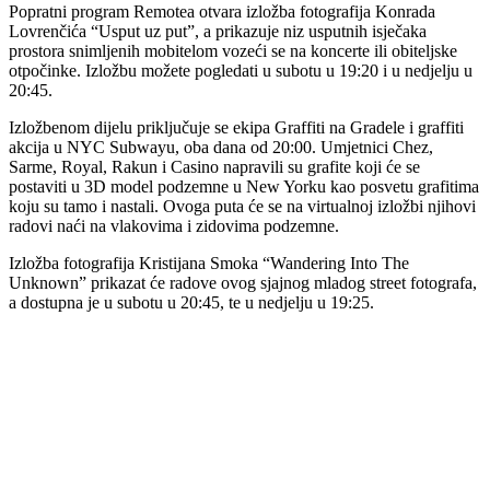
Popratni program Remotea otvara izložba fotografija Konrada
Lovrenčića “Usput uz put”, a prikazuje niz usputnih isječaka
prostora snimljenih mobitelom vozeći se na koncerte ili obiteljske
otpočinke. Izložbu možete pogledati u subotu u 19:20 i u nedjelju u
20:45.
Izložbenom dijelu priključuje se ekipa Graffiti na Gradele i graffiti
akcija u NYC Subwayu, oba dana od 20:00. Umjetnici Chez,
Sarme, Royal, Rakun i Casino napravili su grafite koji će se
postaviti u 3D model podzemne u New Yorku kao posvetu grafitima
koju su tamo i nastali. Ovoga puta će se na virtualnoj izložbi njihovi
radovi naći na vlakovima i zidovima podzemne.
Izložba fotografija Kristijana Smoka “Wandering Into The
Unknown” prikazat će radove ovog sjajnog mladog street fotografa,
a dostupna je u subotu u 20:45, te u nedjelju u 19:25.