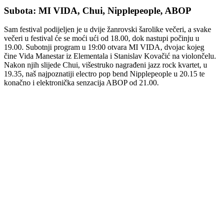
Subota: MI VIDA, Chui, Nipplepeople, ABOP
Sam festival podijeljen je u dvije žanrovski šarolike večeri, a svake
večeri u festival će se moći ući od 18.00, dok nastupi počinju u
19.00. Subotnji program u 19:00 otvara MI VIDA, dvojac kojeg
čine Vida Manestar iz Elementala i Stanislav Kovačić na violončelu.
Nakon njih slijede Chui, višestruko nagrađeni jazz rock kvartet, u
19.35, naš najpoznatiji electro pop bend Nipplepeople u 20.15 te
konačno i elektronička senzacija ABOP od 21.00.