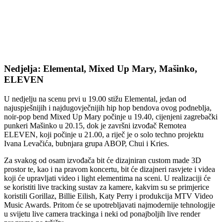
Nedjelja: Elemental, Mixed Up Mary, Mašinko,
ELEVEN
U nedjelju na scenu prvi u 19.00 stižu Elemental, jedan od
najuspješnijih i najdugovječnijih hip hop bendova ovog podneblja,
noir-pop bend Mixed Up Mary počinje u 19.40, cijenjeni zagrebački
punkeri Mašinko u 20.15, dok je završni izvođač Remotea
ELEVEN, koji počinje u 21.00, a riječ je o solo techno projektu
Ivana Levačića, bubnjara grupa ABOP, Chui i Kries.
Za svakog od osam izvođača bit će dizajniran custom made 3D
prostor te, kao i na pravom koncertu, bit će dizajneri rasvjete i videa
koji će upravljati video i light elementima na sceni. U realizaciji će
se koristiti live tracking sustav za kamere, kakvim su se primjerice
koristili Gorillaz, Billie Eilish, Katy Perry i produkcija MTV Video
Music Awards. Pritom će se upotrebljavati najmodernije tehnologije
u svijetu live camera trackinga i neki od ponajboljih live render