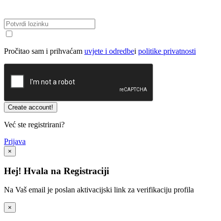
Pročitao sam i prihvaćam
uvjete i odredbe
i
politike privatnosti
Već ste registrirani?
Prijava
×
Hej! Hvala na Registraciji
Na Vaš email je poslan aktivacijski link za verifikaciju profila
×