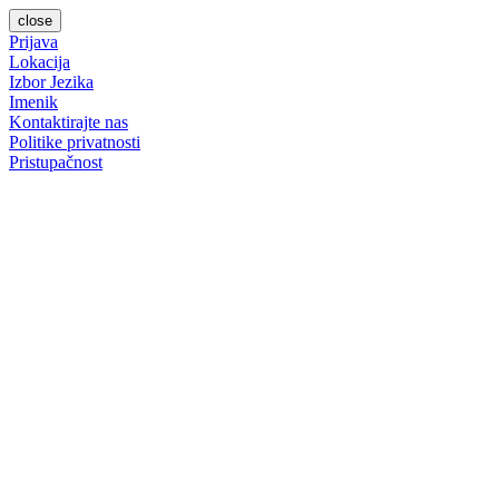
close
Prijava
Lokacija
Izbor Jezika
Imenik
Kontaktirajte nas
Politike privatnosti
Pristupačnost