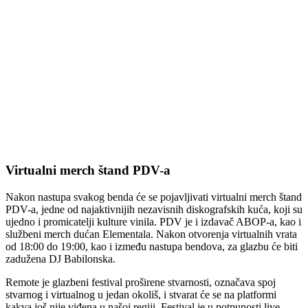
Virtualni merch štand PDV-a
Nakon nastupa svakog benda će se pojavljivati virtualni merch štand
PDV-a, jedne od najaktivnijih nezavisnih diskografskih kuća, koji su
ujedno i promicatelji kulture vinila. PDV je i izdavač ABOP-a, kao i
službeni merch dućan Elementala. Nakon otvorenja virtualnih vrata
od 18:00 do 19:00, kao i između nastupa bendova, za glazbu će biti
zadužena DJ Babilonska.
Remote je glazbeni festival proširene stvarnosti, označava spoj
stvarnog i virtualnog u jedan okoliš, i stvarat će se na platformi
kakva još nije viđena u našoj regiji. Festival je u potpunosti live,