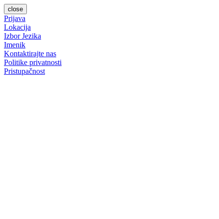
close
Prijava
Lokacija
Izbor Jezika
Imenik
Kontaktirajte nas
Politike privatnosti
Pristupačnost