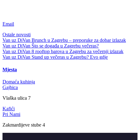
Email
Ostale novosti
Van uz DiVan
Brunch u Zagrebu – preporuke za dobar izlazak
Van uz DiVan
Što se događa u Zagrebu večeras?
Van uz DiVan
8 rooftop barova u Zagrebu za večernji izlazak
Van uz DiVan
Stand up večeras u Zagrebu? Evo gdje
Mjesta
Domaća kuhinja
Gajbica
Vlaška ulica 7
Kafići
Pri Nami
Zakmardijeve stube 4