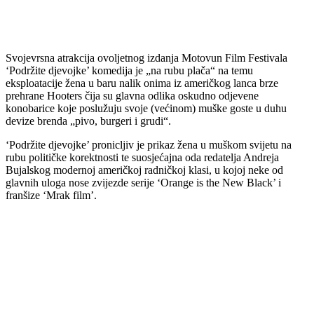
Svojevrsna atrakcija ovoljetnog izdanja Motovun Film Festivala
‘Podržite djevojke’ komedija je „na rubu plača“ na temu
eksploatacije žena u baru nalik onima iz američkog lanca brze
prehrane Hooters čija su glavna odlika oskudno odjevene
konobarice koje poslužuju svoje (većinom) muške goste u duhu
devize brenda „pivo, burgeri i grudi“.
‘Podržite djevojke’ pronicljiv je prikaz žena u muškom svijetu na
rubu političke korektnosti te suosjećajna oda redatelja Andreja
Bujalskog modernoj američkoj radničkoj klasi, u kojoj neke od
glavnih uloga nose zvijezde serije ‘Orange is the New Black’ i
franšize ‘Mrak film’.