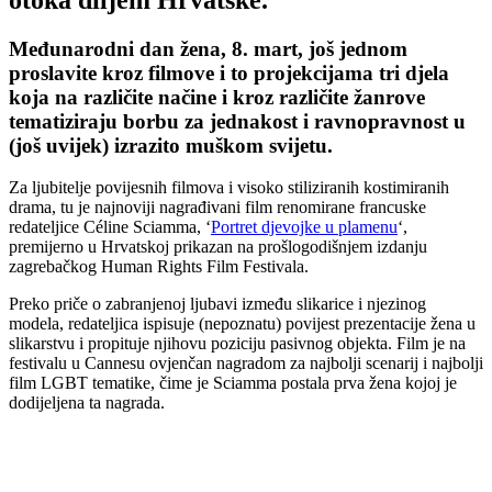
Međunarodni dan žena, 8. mart, još jednom
proslavite kroz filmove i to projekcijama tri djela
koja na različite načine i kroz različite žanrove
tematiziraju borbu za jednakost i ravnopravnost u
(još uvijek) izrazito muškom svijetu.
Za ljubitelje povijesnih filmova i visoko stiliziranih kostimiranih
drama, tu je najnoviji nagrađivani film renomirane francuske
redateljice Céline Sciamma, ‘
Portret djevojke u plamenu
‘,
premijerno u Hrvatskoj prikazan na prošlogodišnjem izdanju
zagrebačkog Human Rights Film Festivala.
Preko priče o zabranjenoj ljubavi između slikarice i njezinog
modela, redateljica ispisuje (nepoznatu) povijest prezentacije žena u
slikarstvu i propituje njihovu poziciju pasivnog objekta. Film je na
festivalu u Cannesu ovjenčan nagradom za najbolji scenarij i najbolji
film LGBT tematike, čime je Sciamma postala prva žena kojoj je
dodijeljena ta nagrada.