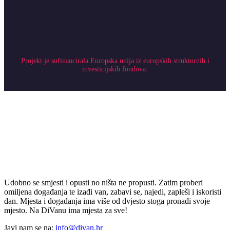
Projekt je sufinancirala Europska unija iz europskih strukturnih i
investicijskih fondova.
Udobno se smjesti i opusti no ništa ne propusti. Zatim proberi
omiljena događanja te izađi van, zabavi se, najedi, zapleši i iskoristi
dan. Mjesta i događanja ima više od dvjesto stoga pronađi svoje
mjesto. Na DiVanu ima mjesta za sve!
Javi nam se na:
info@divan.hr