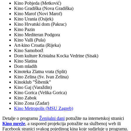
Kino Pobjeda (Metković)
Kino Gradiška (Nova Gradiška)
Kino Marof (Novi Marof)
Kino Urania (Osijek)
Kino Hrvatski dom (Pakrac)
Kino Pazin
Kino Mediteran Podgora
Kino Valli (Pula)
Art-kino Croatia (Rijeka)
Kino Samoborž
Dom kulture Kristalna Kocka Vedrine (Sisak)
Kino Slatina
Dom mladih
Kinoteka Zlatna vrata (Split)
Kino Zelina (Sv. Ivan Zelina)
Kinoklub ”Šibenik”
Kino Gaj (Varaždin)
Kino Gorica (Velika Gorica)
Kino Zabok
Kino Zona (Zadar)
Kino Metropolis (MSU Zagreb)
Detalje o programu
Ženijalni dani
potražite na internetskoj stranici
Kino mreže
, a raspored projekcija potražite na službenoj web ili
Facebook stranici svakog pojedinog kina koje sudjeluje u programu.