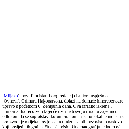
‘
Mlijeko
‘, novi film islandskog redatelja i autora uspješnice
‘Ovnovi’, Grimura Hakonarsona, dolazi na domaće kinorepertoare
upravo s početkom 6. Ženijalnih dana. Ova izrazito iskrena i
humorna drama o ženi koja će uzdrmati svoju ruralnu zajednicu
odlukom da se suprotstavi korumpiranom sistemu lokalne industrije
proizvodnje mlijeka, još je jedan u nizu sjajnih nezavisnih naslova
koji posljednjih godina čine islandsku kinematografiju jednom od