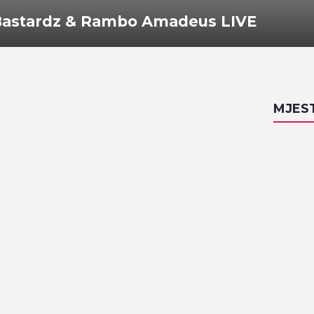
 Bastardz & Rambo Amadeus LIVE
MJES