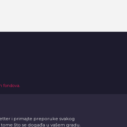
ih fondova.
letter i primajte preporuke svakog
 o tome što se događa u vašem gradu.