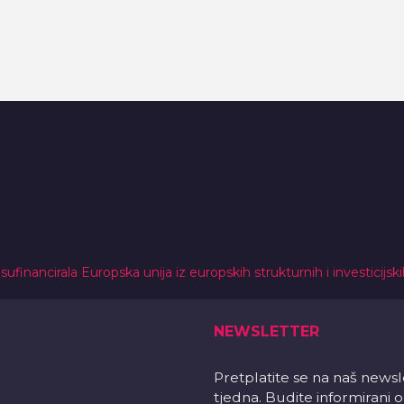
 sufinancirala Europska unija iz europskih strukturnih i investicijsk
NEWSLETTER
Pretplatite se na naš news
tjedna. Budite informirani