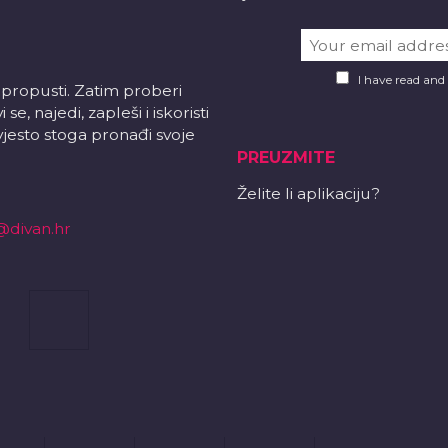
I have read and
 propusti. Zatim proberi
e, najedi, zapleši i iskoristi
vjesto stoga pronađi svoje
PREUZMITE
Želite li aplikaciju?
@divan.hr