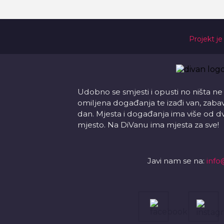
Projekt je
Udobno se smjesti i opusti no ništa ne
omiljena događanja te izađi van, zabavi s
dan. Mjesta i događanja ima više od d
mjesto. Na DiVanu ima mjesta za sve!
Javi nam se na:
info