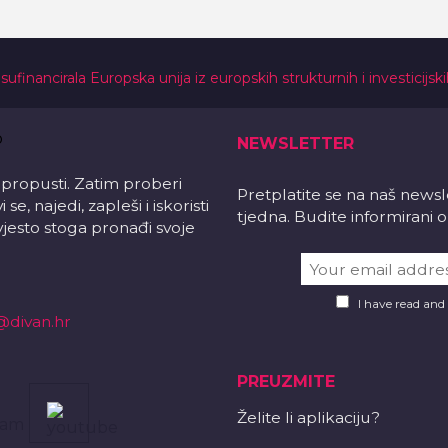
 sufinancirala Europska unija iz europskih strukturnih i investicijsk
NEWSLETTER
 propusti. Zatim proberi
Pretplatite se na naš news
e, najedi, zapleši i iskoristi
tjedna. Budite informirani
vjesto stoga pronađi svoje
I have read and
@divan.hr
PREUZMITE
Želite li aplikaciju?