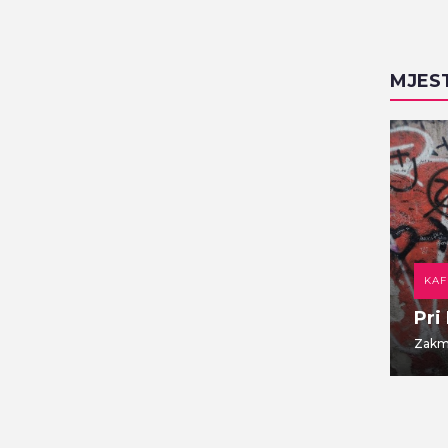
MJES
DOMAĆA KUHINJA
KAF
Gajbica
Pri
Vlaška ulica 7
Zakma