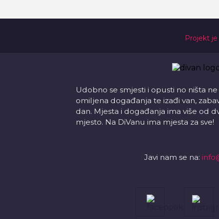
Projekt je
Udobno se smjesti i opusti no ništa ne
omiljena događanja te izađi van, zabavi s
dan. Mjesta i događanja ima više od d
mjesto. Na DiVanu ima mjesta za sve!
Javi nam se na:
info