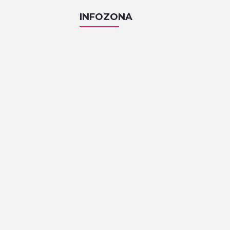
INFOZONA
KAFIĆI
Pri Nami
Zakmardijeve stube 4