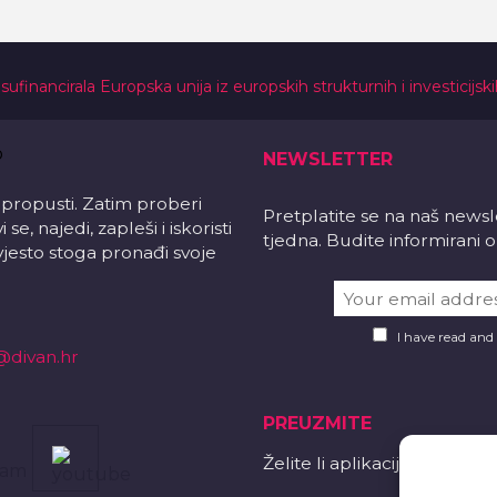
 sufinancirala Europska unija iz europskih strukturnih i investicijsk
NEWSLETTER
 propusti. Zatim proberi
Pretplatite se na naš news
e, najedi, zapleši i iskoristi
tjedna. Budite informirani
vjesto stoga pronađi svoje
I have read and
@divan.hr
PREUZMITE
Želite li aplikaciju?