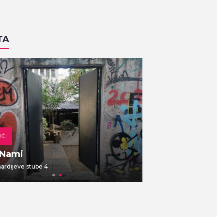
TA
IĆI
DOMAĆA KUHINJA
 Nami
Gajbica
rdijeve stube 4
Vlaška ulica 7