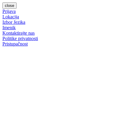
close
Prijava
Lokacija
Izbor Jezika
Imenik
Kontaktirajte nas
Politike privatnosti
Pristupačnost