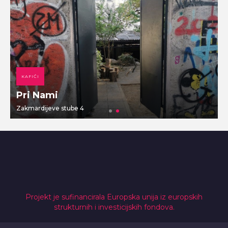
KAFIĆI
Pri Nami
Zakmardijeve stube 4
V
Projekt je sufinancirala Europska unija iz europskih
strukturnih i investicijskih fondova.