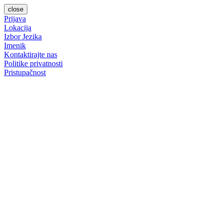
close
Prijava
Lokacija
Izbor Jezika
Imenik
Kontaktirajte nas
Politike privatnosti
Pristupačnost