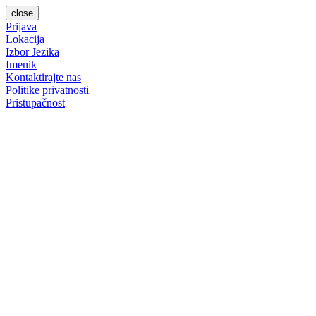
close
Prijava
Lokacija
Izbor Jezika
Imenik
Kontaktirajte nas
Politike privatnosti
Pristupačnost