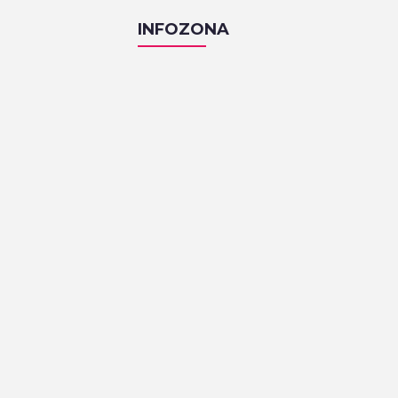
INFOZONA
KAFIĆI
Pri Nami
Zakmardijeve stube 4