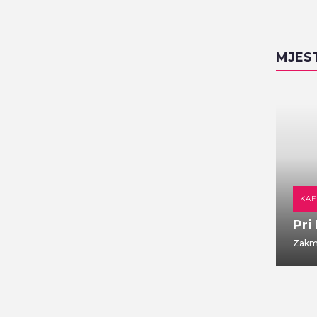
MJES
DOMAĆA KUHINJA
KAF
Gajbica
Pri
Vlaška ulica 7
Zakma