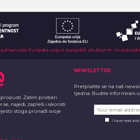
 sufinancirala Europska unija iz europskih strukturnih i investicijsk
NEWSLETTER
Pretplatite se na naš news
tjedna. Budite informirani
 propusti. Zatim proberi
e, najedi, zapleši i iskoristi
vjesto stoga pronađi svoje
I have read and