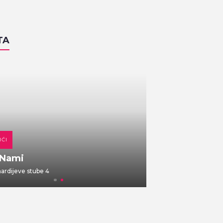
TA
IĆI
DOMAĆA KUHINJA
 Nami
Gajbica
rdijeve stube 4
Vlaška ulica 7