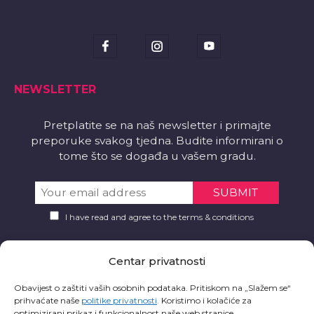
NEWSLETTER
Pretplatite se na naš newsletter i primajte
preporuke svakog tjedna. Budite informirani o
tome što se događa u vašem gradu.
I have read and agree to the terms & conditions
PREUZMITE
Centar privatnosti
Želite li aplikaciju?
Obavijest o zaštiti vaših osobnih podataka. Pritiskom na „Slažem se“
prihvaćate naše
politike privatnosti
.
Koristimo i kolačiće za
optimizirani prikaz i funkcionalnost naše web stranice.