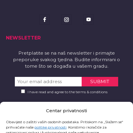
NEWSLETTER
Pretplatite se na naš newsletter i primajte
preporuke svakog tjedna. Budite informirani o
tome što se događa u vašem gradu.
I have read and agree to the terms & conditions
PREUZMITE
Centar privatnosti
Želite li aplikaciju?
Obavijest o zaštiti vaših osobnih podataka. Pritiskom na „Slažem se“
prihvaćate naše
politike privatnosti
.
Koristimo i kolačiće za
optimizirani prikaz i funkcionalnost naše web stranice.