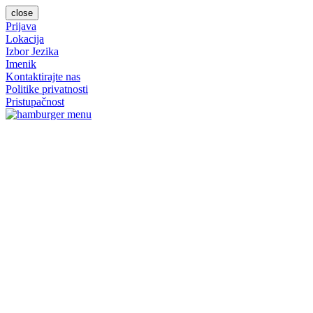
close
Prijava
Lokacija
Izbor Jezika
Imenik
Kontaktirajte nas
Politike privatnosti
Pristupačnost