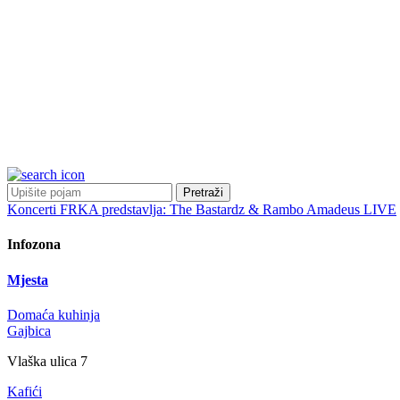
Pretraži
Koncerti
FRKA predstavlja: The Bastardz & Rambo Amadeus LIVE
Infozona
Mjesta
Domaća kuhinja
Gajbica
Vlaška ulica 7
Kafići