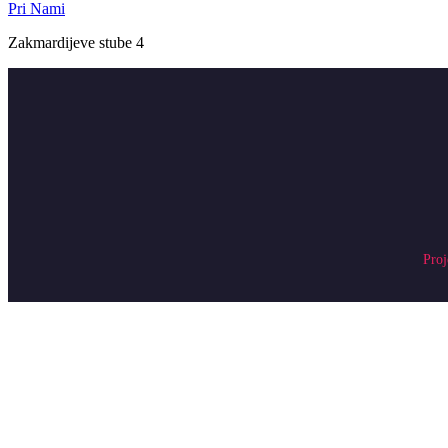
Pri Nami
Zakmardijeve stube 4
Proj