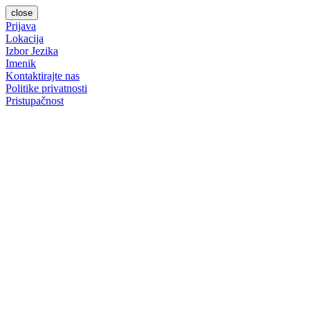
close
Prijava
Lokacija
Izbor Jezika
Imenik
Kontaktirajte nas
Politike privatnosti
Pristupačnost