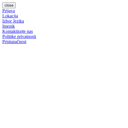
close
Prijava
Lokacija
Izbor Jezika
Imenik
Kontaktirajte nas
Politike privatnosti
Pristupačnost