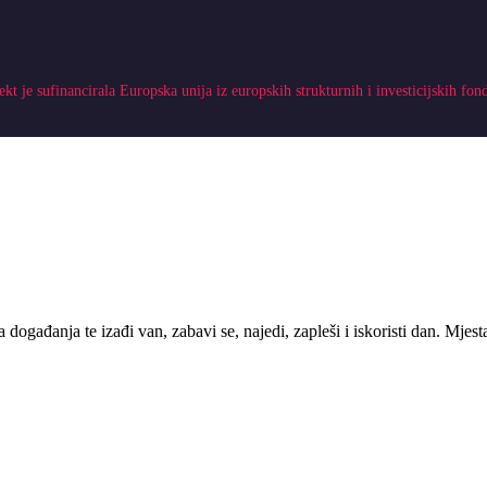
ekt je sufinancirala Europska unija iz europskih strukturnih i investicijskih fon
 događanja te izađi van, zabavi se, najedi, zapleši i iskoristi dan. Mje