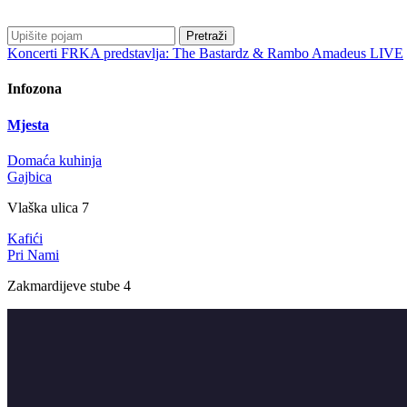
Pretraži
Koncerti
FRKA predstavlja: The Bastardz & Rambo Amadeus LIVE
Infozona
Mjesta
Domaća kuhinja
Gajbica
Vlaška ulica 7
Kafići
Pri Nami
Zakmardijeve stube 4