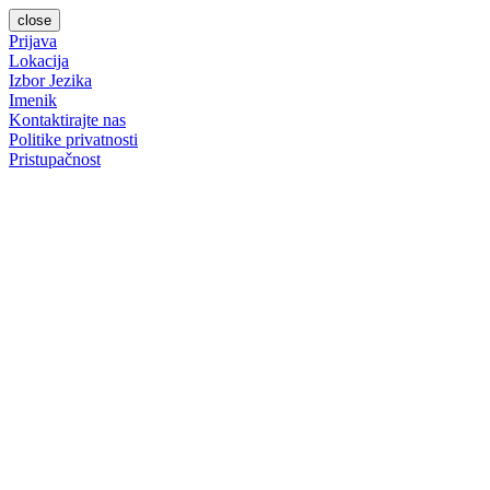
close
Prijava
Lokacija
Izbor Jezika
Imenik
Kontaktirajte nas
Politike privatnosti
Pristupačnost