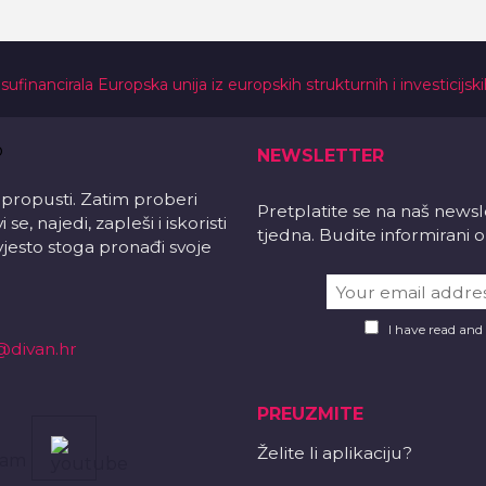
 sufinancirala Europska unija iz europskih strukturnih i investicijsk
NEWSLETTER
 propusti. Zatim proberi
Pretplatite se na naš news
e, najedi, zapleši i iskoristi
tjedna. Budite informirani
vjesto stoga pronađi svoje
I have read and
@divan.hr
PREUZMITE
Želite li aplikaciju?