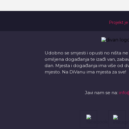
Projekt je
Udobno se smjesti i opusti no ništa ne
omiljena događanja te izađi van, zabavi s
dan. Mjesta i događanja ima više od d
mjesto. Na DiVanu ima mjesta za sve!
Javi nam se na:
info