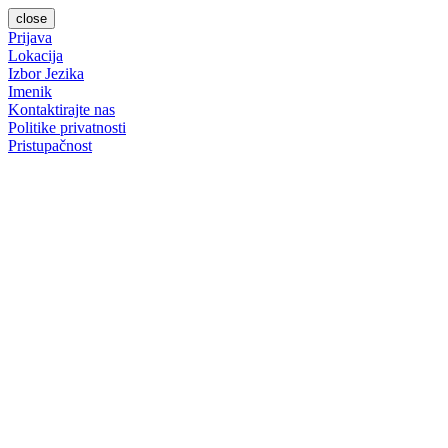
close
Prijava
Lokacija
Izbor Jezika
Imenik
Kontaktirajte nas
Politike privatnosti
Pristupačnost