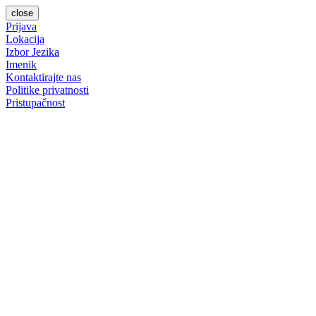
close
Prijava
Lokacija
Izbor Jezika
Imenik
Kontaktirajte nas
Politike privatnosti
Pristupačnost