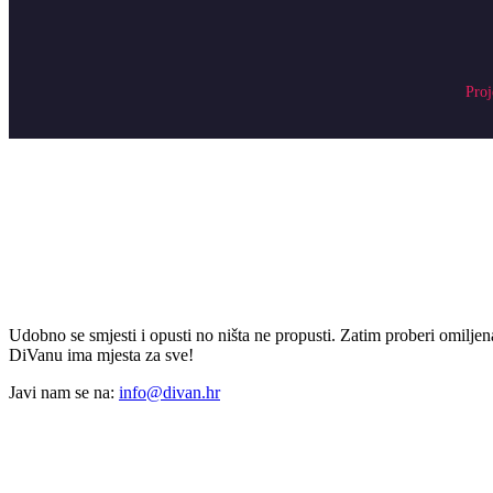
Proj
Udobno se smjesti i opusti no ništa ne propusti. Zatim proberi omiljena
DiVanu ima mjesta za sve!
Javi nam se na:
info@divan.hr