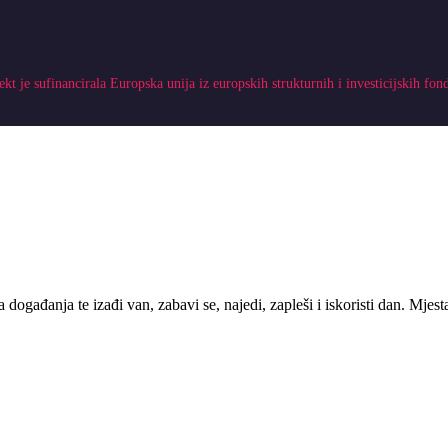
ekt je sufinancirala Europska unija iz europskih strukturnih i investicijskih fon
 događanja te izađi van, zabavi se, najedi, zapleši i iskoristi dan. Mje