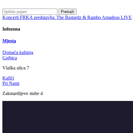
Pretraži
Koncerti
FRKA predstavlja: The Bastardz & Rambo Amadeus LIVE
Infozona
Mjesta
Domaća kuhinja
Gajbica
Vlaška ulica 7
Kafići
Pri Nami
Zakmardijeve stube 4