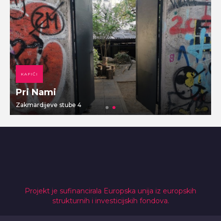
KAFIĆI
Pri Nami
Zakmardijeve stube 4
V
Projekt je sufinancirala Europska unija iz europskih
strukturnih i investicijskih fondova.