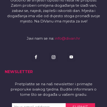
Udobno se smjesti i opusti no ništa ne propusti.
Zatim proberi omiljena događanja te izađi van,
zabavi se, najedi, zapleši i iskoristi dan. Mjesta i
događanja ima više od dvjesto stoga pronađi svoje
mjesto. Na DiVanu ima mjesta za sve!
Javi nam se na:
info@divan.hr
NEWSLETTER
Pretplatite se na naš newsletter i primajte
preporuke svakog tjedna. Budite informirani o
tome što se događa u vašem gradu.