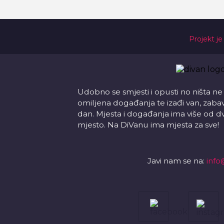
Projekt je
Udobno se smjesti i opusti no ništa ne
omiljena događanja te izađi van, zabavi s
dan. Mjesta i događanja ima više od d
mjesto. Na DiVanu ima mjesta za sve!
Javi nam se na:
info