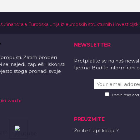
 sufinancirala Europska unija iz europskih strukturnih i investicijsk
NEWSLETTER
 propusti. Zatim proberi
Pretplatite se na naš news
e, najedi, zapleši i iskoristi
tjedna. Budite informirani
vjesto stoga pronađi svoje
I have read and
@divan.hr
PREUZMITE
Želite li aplikaciju?