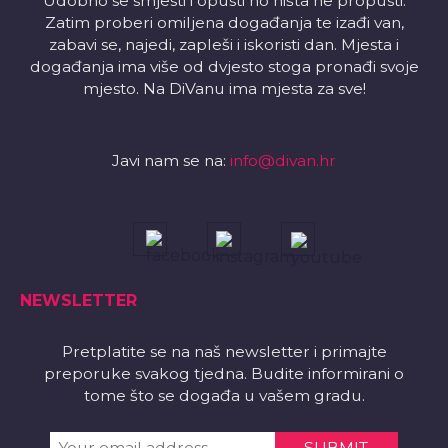
Udobno se smjesti i opusti no ništa ne propusti.
Zatim proberi omiljena događanja te izađi van,
zabavi se, najedi, zapleši i iskoristi dan. Mjesta i
događanja ima više od dvjesto stoga pronađi svoje
mjesto. Na DiVanu ima mjesta za sve!
Javi nam se na:
info@divan.hr
NEWSLETTER
Pretplatite se na naš newsletter i primajte
preporuke svakog tjedna. Budite informirani o
tome što se događa u vašem gradu.