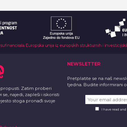
 sufinancirala Europska unija iz europskih strukturnih i investicijsk
NEWSLETTER
Pretplatite se na naš news
tjedna. Budite informirani
 propusti. Zatim proberi
e, najedi, zapleši i iskoristi
vjesto stoga pronađi svoje
I have read and