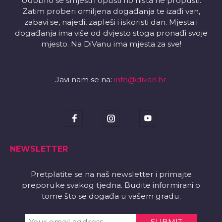
Udobno se smjesti i opusti no ništa ne propusti.
Zatim proberi omiljena događanja te izađi van,
zabavi se, najedi, zapleši i iskoristi dan. Mjesta i
događanja ima više od dvjesto stoga pronađi svoje
mjesto. Na DiVanu ima mjesta za sve!
Javi nam se na:
info@divan.hr
NEWSLETTER
Pretplatite se na naš newsletter i primajte
preporuke svakog tjedna. Budite informirani o
tome što se događa u vašem gradu.