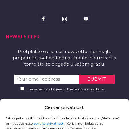
NEWSLETTER
Pretplatite se na naš newsletter i primajte
preporuke svakog tjedna. Budite informirani o
tome što se događa u vašem gradu.
I have read and agree to the terms & conditions
PREUZMITE
Centar privatnosti
Želite li aplikaciju?
Obavijest o zaštiti vaših osobnih podataka. Pritiskom na „Slažem se“
prihvaćate naše
politike privatnosti
.
Koristimo i kolačiće za
optimizirani prikaz i funkcionalnost naše web stranice.