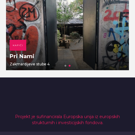
KAFIĆI
Pri Nami
Zakmardijeve stube 4
V
Projekt je sufinancirala Europska unija iz europskih
strukturnih i investicijskih fondova.