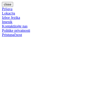
close
Prijava
Lokacija
Izbor Jezika
Imenik
Kontaktirajte nas
Politike privatnosti
Pristupačnost