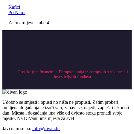
Kafići
Pri Nami
Zakmardijeve stube 4
Projekt je sufinancirala Europska unija iz europskih strukturnih i
investicijskih fondova.
Udobno se smjesti i opusti no ništa ne propusti. Zatim proberi
omiljena događanja te izađi van, zabavi se, najedi, zapleši i iskoristi
dan. Mjesta i događanja ima više od dvjesto stoga pronađi svoje
mjesto. Na DiVanu ima mjesta za sve!
Javi nam se na:
info@divan.hr